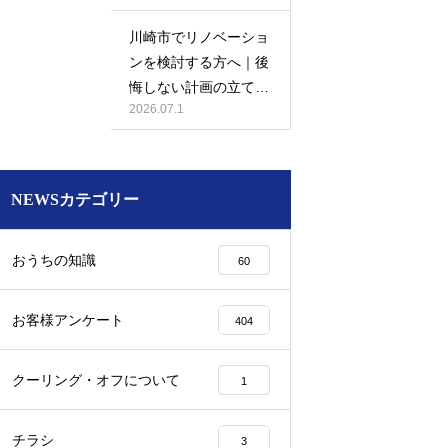
川崎市でリノベーショ
ンを検討する方へ｜後
悔しない計画の立て方
2026.07.1
と相談先の選び方
NEWSカテゴリー
おうちの知識
60
お客様アンケート
404
クーリング・オフについて
1
チラシ
3