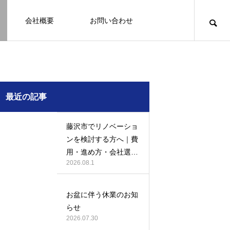
会社概要
お問い合わせ
知識
足場幕
クーリング・オフ
壁
塗装
例
施工事例
最近の記事
藤沢市でリノベーショ
ンを検討する方へ｜費
用・進め方・会社選び
2026.08.1
のポイント
例になり
塗装の施工事例になり
ます。
お盆に伴う休業のお知
お客様アンケート401
鎌倉市の外壁・屋根塗装は地域密着の
建物の点検・維持管理は信頼できる専
お客様アンケート403
外構はコンクリートと芝生どっちが良
鎌倉市の外壁・屋根塗装は地域密着の
らせ
JBHRへ
門家へ （チラシ）
い？それぞれの特徴と選び方のポイン
JBHRへ
2026.01.24
2026.01.24
2026.07.30
トとは
2026.05.01
2020.03.09
2026.04.14
2026.05.01