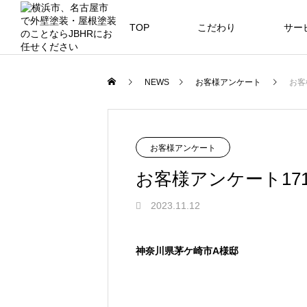
TOP
こだわり
サー
ニュース
ブログ
NEWS
お客様アンケート
お客
JBHR横浜
JB
施工事例
NEW
お客様アンケート
お客様アンケート17
2023.11.12
JBHR横浜の施工事例
JBHR
になります。
例にな
神奈川県茅ケ崎市A様邸
お盆に伴う休業のお知らせ
川崎市でリノベーションを検討する
NEW
お客様アンケート405
藤沢市でリノベーションを検討する
川崎市でリノベーションを検討する
NEW
クーリング・オフ手続きのお知らせ
へ｜後悔しない計画の立て方と相談
へ｜費用・進め方・会社選びのポイ
へ｜後悔しない計画の立て方と相談
2026.07.30
2021.04.25
2026.01.25
2021.04.25
2024.04.26
の選び方
ト
の選び方
2026.07.01
2026.08.01
2026.07.01