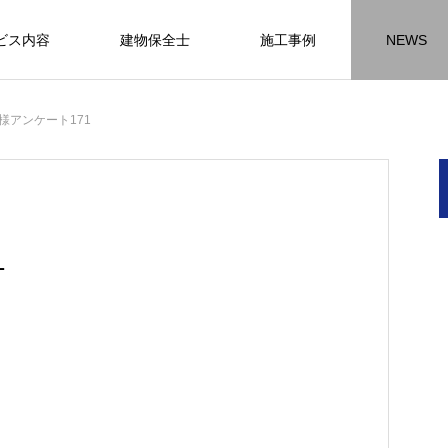
ビス内容
建物保全士
施工事例
NEWS
チラシ
お客様アンケート
おうちの知識
外壁塗装の
様アンケート171
HR名古屋
内装工事
外
施工事例
施工事例
施工事
1
名古屋の施工事
内装工事の施工事例に
外壁の施工事
ります。
なります。
ます。
方
方
方
【年収600万も可能】未経験歓迎の現
座間市の外壁塗装と屋根リフォームは
建物の点検・維持管理は信頼できる専
お客様アンケート404
火災報知器の設置義務とは？使用期限
座間市の外壁塗装と屋根リフォームは
施工の際は足場幕を設置しています
先
ン
先
場管理サポート★残業代100％支給／
JBHRにお任せ
門家へ （チラシ）②
はあるのかを解説
JBHRにお任せ
2026.01.25
2020.05.25
髪型自由
2026.04.13
2026.06.01
2020.03.09
2026.04.18
2026.06.01