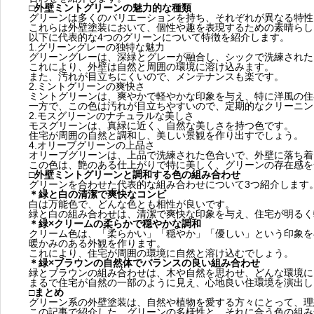
□外壁ミントグリーンの魅力的な種類
グリーンは多くのバリエーションを持ち、それぞれが異なる特性
これらは外壁塗装において、個性や趣を表現するための素晴らし
以下に代表的な4つのグリーンについて特徴を紹介します。
1.グリーングレーの独特な魅力
グリーングレーは、深緑とグレーが融合し、シックで洗練された
これにより、外壁は自然と周囲の環境に溶け込みます。
また、汚れが目立ちにくいので、メンテナンスも楽です。
2.ミントグリーンの爽快さ
ミントグリーンは、爽やかで軽やかな印象を与え、特に洋風の住
一方で、この色は汚れが目立ちやすいので、定期的なクリーニン
2.モスグリーンのナチュラルな美しさ
モスグリーンは、真緑に近く、自然な美しさを持つ色です。
住宅が周囲の自然と調和し、美しい景観を作り出すでしょう。
4.オリーブグリーンの上品さ
オリーブグリーンは、上品で洗練された色合いで、外壁に落ち着
この色は、艶のある仕上がりで特に美しく、グリーンの存在感を
□外壁ミントグリーンと調和する色の組み合わせ
グリーンを合わせた代表的な組み合わせについて3つ紹介します
＊緑と白の清潔で爽快なコンビ
白は万能色で、どんな色とも相性が良いです。
緑と白の組み合わせは、清潔で爽快な印象を与え、住宅が明るく
＊緑×クリームの柔らかで穏やかな調和
クリーム色は、「柔らかい」「穏やか」「優しい」という印象を
暖かみのある外観を作ります。
これにより、住宅が周囲の環境に自然と溶け込むでしょう。
＊緑×ブラウンの自然体でバランスの良い組み合わせ
緑とブラウンの組み合わせは、木や自然を思わせ、どんな環境に
まるで住宅が自然の一部のように見え、心地良い住環境を演出し
□まとめ
グリーン系の外壁塗装は、自然や植物を愛する方々にとって、理
この記事で紹介した、グリーンの多様性と、それに合う色の組み