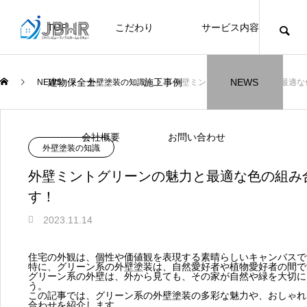
TOP
こだわり
サービス内容
ニュース
ブログ
チラシ
お客様
建物保全士
施工事例
NEWS
NEWS
外壁塗装の知識
外壁ミントグリーンの魅力と最適な
JBHR横浜
JBHR名古屋
施工事例
施工事例
会社概要
お問い合わせ
外壁塗装の知識
外壁ミントグリーンの魅力と最適な色の組み
す！
2023.11.14
JBHR横浜の施工事例
JBHR名古屋の施工事
になります。
例になります。
住宅の外観は、個性や価値観を表現する素晴らしいキャンバスで
特に、グリーン系の外壁塗装は、自然愛好者や植物愛好者の間で
お盆に伴う休業のお知らせ
川崎市でリノベーションを検討する方
NEW
お客様アンケート405
藤沢市でリノベーションを検討する方
川崎市でリノベーションを検討する方
NEW
クーリング・オフ手続きのお知らせ
【年収6
座間市の
建物の点
お客様ア
火災報知
座間市の
施工の際
グリーン系の外壁は、外から見ても、その家が自然や緑を大切に
へ｜後悔しない計画の立て方と相談先
へ｜費用・進め方・会社選びのポイン
へ｜後悔しない計画の立て方と相談先
場管理サ
JBHRに
門家へ 
はあるの
JBHRに
う。
2026.07.30
2021.04.25
2026.01.25
2021.04.25
2024.04.26
2026.01
2020.05
この記事では、グリーン系の外壁塗装の多彩な魅力や、おしゃれ
の選び方
ト
の選び方
髪型自由
合わせを紹介します。
2026.07.01
2026.08.01
2026.07.01
2026.04
2026.06
2020.03
2026.04
2026.06