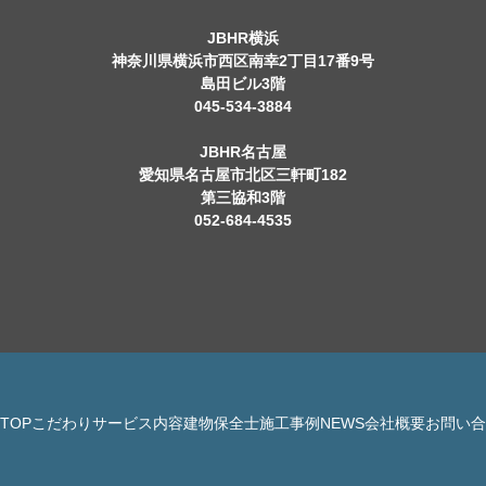
JBHR横浜
神奈川県横浜市西区南幸2丁目17番9号
島田ビル3階
045-534-3884
JBHR名古屋
愛知県名古屋市北区三軒町182
第三協和3階
052-684-4535
TOP
こだわり
サービス内容
建物保全士
施工事例
NEWS
会社概要
お問い合
© 株式会社 JBHR All Rights Reserved.