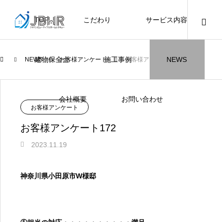
TOP
こだわり
サービス内容
ニュース
ブログ
チラシ
お客様
建物保全士
施工事例
NEWS
NEWS
お客様アンケート
お客様アンケート172
JBHR横浜
JBHR名古屋
施工事例
施工事例
会社概要
お問い合わせ
NEW
お客様アンケート
お客様アンケート172
2023.11.19
JBHR横浜の施工事例
JBHR名古屋の施工事
神奈川県小田原市W様邸
になります。
例になります。
お盆に伴う休業のお知らせ
川崎市でリノベーションを検討する方
NEW
お客様アンケート405
藤沢市でリノベーションを検討する方
川崎市でリノベーションを検討する方
NEW
クーリング・オフ手続きのお知らせ
【年収6
座間市の
建物の点
お客様ア
火災報知
座間市の
施工の際
へ｜後悔しない計画の立て方と相談先
へ｜費用・進め方・会社選びのポイン
へ｜後悔しない計画の立て方と相談先
場管理サ
JBHRに
門家へ 
はあるの
JBHRに
2026.07.30
2021.04.25
2026.01.25
2021.04.25
2024.04.26
2026.01
2020.05
の選び方
ト
の選び方
髪型自由
2026.07.01
2026.08.01
2026.07.01
2026.04
2026.06
2020.03
2026.04
2026.06