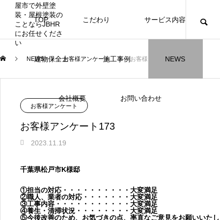
TOP
こだわり
サービス内容
ニュース
ブログ
チラシ
お客様
建物保全士
施工事例
NEWS
NEWS
お客様アンケート
お客様アンケート173
JBHR横浜
JBHR名古屋
施工事例
施工事例
会社概要
お問い合わせ
お客様アンケート
お客様アンケート173
2023.11.19
JBHR横浜の施工事例
JBHR名古屋の施工事
千葉県松戸市K様邸
になります。
例になります。
①担当の対応・・・・・・・・・・大変満足
お盆に伴う休業のお知らせ
川崎市でリノベーションを検討する方
NEW
お客様アンケート405
藤沢市でリノベーションを検討する方
川崎市でリノベーションを検討する方
NEW
クーリング・オフ手続きのお知らせ
【年収6
座間市の
建物の点
お客様ア
火災報知
座間市の
施工の際
②職人、業者の対応・・・・・・・大変満足
へ｜後悔しない計画の立て方と相談先
へ｜費用・進め方・会社選びのポイン
へ｜後悔しない計画の立て方と相談先
③工事内容・・・・・・・・・・・大変満足
場管理サ
JBHRに
門家へ 
はあるの
JBHRに
2026.07.30
2021.04.25
2026.01.25
2021.04.25
2024.04.26
2026.01
2020.05
④養生・清掃状況・・・・・・・・大変満足
の選び方
ト
の選び方
髪型自由
⑤今後改善のため、お気づきの点、率直なご意見をお願いいたし
2026.07.01
2026.08.01
2026.07.01
2026.04
2026.06
2020.03
2026.04
2026.06