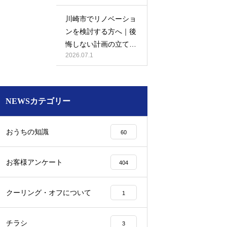
川崎市でリノベーショ
ンを検討する方へ｜後
悔しない計画の立て方
2026.07.1
と相談先の選び方
NEWSカテゴリー
おうちの知識
60
お客様アンケート
404
クーリング・オフについて
1
チラシ
3