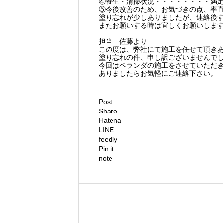
④養生・清掃状況・・・・・・・・満
⑤今後改善のため、お気づきの点、率
塗り忘れが少しありましたが、連絡後
またお願いする時は宜しくお願いしま
担当 佐藤より
この度は、弊社にて施工を任せて頂き
塗り忘れの件、申し訳ございませんで
今回はベランダの施工をさせていただ
ありましたらお気軽にご連絡下さい。
Post
Share
Hatena
LINE
feedly
Pin it
note