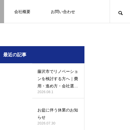
会社概要
お問い合わせ
知識
足場幕
クーリング・オフ
壁
塗装
例
施工事例
最近の記事
藤沢市でリノベーショ
ンを検討する方へ｜費
用・進め方・会社選び
2026.08.1
のポイント
例になり
塗装の施工事例になり
ます。
お盆に伴う休業のお知
お客様アンケート401
鎌倉市の外壁・屋根塗装は地域密着の
建物の点検・維持管理は信頼できる専
お客様アンケート403
外構はコンクリートと芝生どっちが良
鎌倉市の外壁・屋根塗装は地域密着の
らせ
JBHRへ
門家へ （チラシ）
い？それぞれの特徴と選び方のポイン
JBHRへ
2026.01.24
2026.01.24
2026.07.30
トとは
2026.05.01
2020.03.09
2026.04.14
2026.05.01