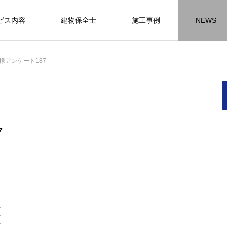
ビス内容
建物保全士
施工事例
NEWS
チラシ
お客様アンケート
おうちの知識
外壁塗装の
様アンケート187
HR名古屋
内装工事
外
施工事例
施工事例
施工事
7
名古屋の施工事
内装工事の施工事例に
外壁の施工事
ります。
なります。
ます。
方
方
方
【年収600万も可能】未経験歓迎の現
座間市の外壁塗装と屋根リフォームは
建物の点検・維持管理は信頼できる専
お客様アンケート404
火災報知器の設置義務とは？使用期限
座間市の外壁塗装と屋根リフォームは
施工の際は足場幕を設置しています
足
先
ン
先
場管理サポート★残業代100％支給／
JBHRにお任せ
門家へ （チラシ）②
はあるのかを解説
JBHRにお任せ
足
2026.01.25
2020.05.25
足
髪型自由
2026.04.13
2026.06.01
2020.03.09
2026.04.18
2026.06.01