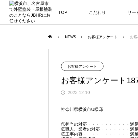
TOP
こだわり
サー
ニュース
ブログ
NEWS
お客様アンケート
お客
JBHR横浜
JB
施工事例
NEW
NEW
お客様アンケート
お客様アンケート18
2023.12.10
JBHR横浜の施工事例
JBHR
神奈川県横浜市U様邸
になります。
例にな
お盆に伴う休業のお知らせ
川崎市でリノベーションを検討する
NEW
お客様アンケート405
藤沢市でリノベーションを検討する
川崎市でリノベーションを検討する
NEW
クーリング・オフ手続きのお知らせ
①担当の対応・・・・・・・・・・満
へ｜後悔しない計画の立て方と相談
へ｜費用・進め方・会社選びのポイ
へ｜後悔しない計画の立て方と相談
②職人、業者の対応・・・・・・・満
2026.07.30
2021.04.25
2026.01.25
2021.04.25
2024.04.26
③工事内容・・・・・・・・・・・満
の選び方
ト
の選び方
2026.07.01
2026.08.01
2026.07.01