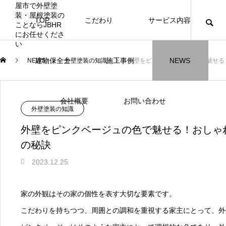
TOP
こだわり
サービス内容
ニュース
ブログ
チラシ
お客様
建物保全士
施工事例
NEWS
NEWS
外壁塗装の知識
外壁をピンクベージュの色で魅せる
JBHR横浜
JBHR名古屋
施工事例
施工事例
会社概要
お問い合わせ
外壁塗装の知識
外壁をピンクベージュの色で魅せる！おしゃ
の秘訣
2023.12.25
JBHR横浜の施工事例
JBHR名古屋の施工事
になります。
例になります。
家の外観はその家の個性を表す大切な要素です。
お盆に伴う休業のお知らせ
川崎市でリノベーションを検討する方
NEW
お客様アンケート405
藤沢市でリノベーションを検討する方
川崎市でリノベーションを検討する方
NEW
クーリング・オフ手続きのお知らせ
【年収6
座間市の
建物の点
お客様ア
火災報知
座間市の
施工の際
へ｜後悔しない計画の立て方と相談先
へ｜費用・進め方・会社選びのポイン
へ｜後悔しない計画の立て方と相談先
場管理サ
JBHRに
門家へ 
はあるの
JBHRに
こだわりを持ちつつ、周囲との調和を重視する家主にとって、外
2026.07.30
2021.04.25
2026.01.25
2021.04.25
2024.04.26
2026.01
2020.05
の選び方
ト
の選び方
髪型自由
2026.07.01
2026.08.01
2026.07.01
2026.04
2026.06
2020.03
2026.04
2026.06