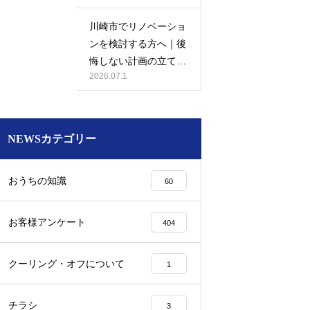
川崎市でリノベーショ
ンを検討する方へ｜後
悔しない計画の立て方
2026.07.1
と相談先の選び方
NEWSカテゴリー
おうちの知識
60
お客様アンケート
404
クーリング・オフについて
1
チラシ
3