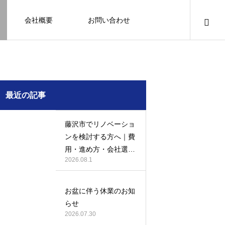
会社概要
お問い合わせ
知識
足場幕
クーリング・オフ
壁
塗装
例
施工事例
最近の記事
藤沢市でリノベーショ
ンを検討する方へ｜費
用・進め方・会社選び
2026.08.1
のポイント
例になり
塗装の施工事例になり
ます。
お盆に伴う休業のお知
お客様アンケート401
鎌倉市の外壁・屋根塗装は地域密着の
建物の点検・維持管理は信頼できる専
お客様アンケート403
外構はコンクリートと芝生どっちが良
鎌倉市の外壁・屋根塗装は地域密着の
らせ
JBHRへ
門家へ （チラシ）
い？それぞれの特徴と選び方のポイン
JBHRへ
2026.01.24
2026.01.24
2026.07.30
トとは
2026.05.01
2020.03.09
2026.04.14
2026.05.01