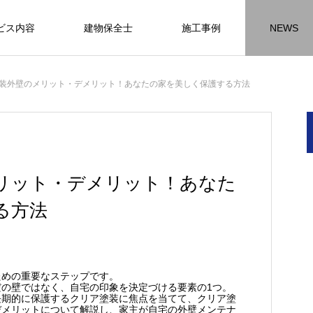
ビス内容
建物保全士
施工事例
NEWS
チラシ
お客様アンケート
おうちの知識
外壁塗装の
装外壁のメリット・デメリット！あなたの家を美しく保護する方法
HR名古屋
内装工事
外
施工事例
施工事例
施工事
リット・デメリット！あなた
る方法
名古屋の施工事
内装工事の施工事例に
外壁の施工事
ります。
なります。
ます。
方
方
方
【年収600万も可能】未経験歓迎の現
座間市の外壁塗装と屋根リフォームは
建物の点検・維持管理は信頼できる専
お客様アンケート404
火災報知器の設置義務とは？使用期限
座間市の外壁塗装と屋根リフォームは
施工の際は足場幕を設置しています
ための重要なステップです。
の壁ではなく、自宅の印象を決定づける要素の1つ。
先
ン
先
場管理サポート★残業代100％支給／
JBHRにお任せ
門家へ （チラシ）②
はあるのかを解説
JBHRにお任せ
2026.01.25
2020.05.25
長期的に保護するクリア塗装に焦点を当てて、クリア塗
髪型自由
デメリットについて解説し、家主が自宅の外壁メンテナ
2026.04.13
2026.06.01
2020.03.09
2026.04.18
2026.06.01