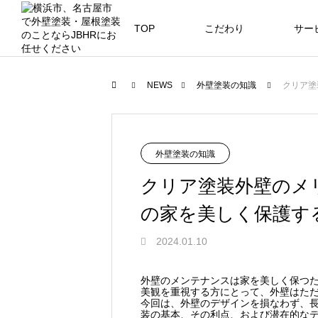
TOP
こだわり
サー
ニュース
ブログ
NEWS
外壁塗装の知識
クリア塗
JBHR横浜
JB
施工事例
外壁塗装の知識
クリア塗装外壁のメ
の家を美しく保護す
JBHR横浜の施工事例
JBHR
2024.01.10
になります。
例にな
お盆に伴う休業のお知らせ
川崎市でリノベーションを検討する
NEW
お客様アンケート405
藤沢市でリノベーションを検討する
川崎市でリノベーションを検討する
NEW
クーリング・オフ手続きのお知らせ
外壁のメンテナンスは家を美しく保つ
美観を重視する方にとって、外壁はただ
へ｜後悔しない計画の立て方と相談
へ｜費用・進め方・会社選びのポイ
へ｜後悔しない計画の立て方と相談
2026.07.30
2021.04.25
2026.01.25
2021.04.25
2024.04.26
今回は、外壁のデザインを損なわず、
の選び方
ト
の選び方
装の基本、その利点、および潜在的な
2026.07.01
2026.08.01
2026.07.01