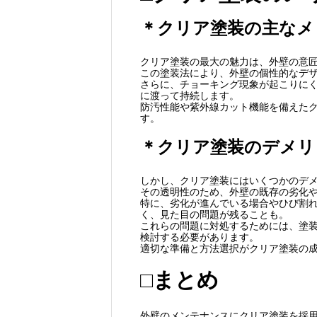
＊クリア塗装の主なメ
クリア塗装の最大の魅力は、外壁の意
この塗装法により、外壁の個性的なデ
さらに、チョーキング現象が起こりに
に渡って持続します。
防汚性能や紫外線カット機能を備えた
す。
＊クリア塗装のデメリ
しかし、クリア塗装にはいくつかのデ
その透明性のため、外壁の既存の劣化
特に、劣化が進んでいる場合やひび割
く、見た目の問題が残ることも。
これらの問題に対処するためには、塗
検討する必要があります。
適切な準備と方法選択がクリア塗装の
□まとめ
外壁のメンテナンスにクリア塗装を採