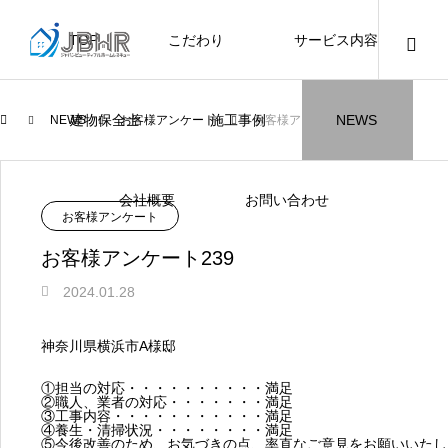
TOP
こだわり
サービス内容
ニュース
ブログ
チラシ
お客様
建物保全士
施工事例
NEWS
NEWS
お客様アンケート
お客様アンケート239
JBHR横浜
JBHR名古屋
施工事例
施工事例
会社概要
お問い合わせ
NEW
お客様アンケート
お客様アンケート239
2024.01.28
JBHR横浜の施工事例
JBHR名古屋の施工事
神奈川県横浜市A様邸
になります。
例になります。
①担当の対応・・・・・・・・・・満足
お盆に伴う休業のお知らせ
川崎市でリノベーションを検討する方
NEW
お客様アンケート405
藤沢市でリノベーションを検討する方
川崎市でリノベーションを検討する方
NEW
クーリング・オフ手続きのお知らせ
【年収6
座間市の
建物の点
お客様ア
火災報知
座間市の
施工の際
②職人、業者の対応・・・・・・・満足
へ｜後悔しない計画の立て方と相談先
へ｜費用・進め方・会社選びのポイン
へ｜後悔しない計画の立て方と相談先
場管理サ
JBHRに
門家へ 
はあるの
JBHRに
③工事内容・・・・・・・・・・・満足
2026.07.30
2021.04.25
2026.01.25
2021.04.25
2024.04.26
2026.01
2020.05
④養生・清掃状況・・・・・・・・満足
の選び方
ト
の選び方
髪型自由
⑤今後改善のため、お気づきの点、率直なご意見をお願いいたし
2026.07.01
2026.08.01
2026.07.01
2026.04
2026.06
2020.03
2026.04
2026.06