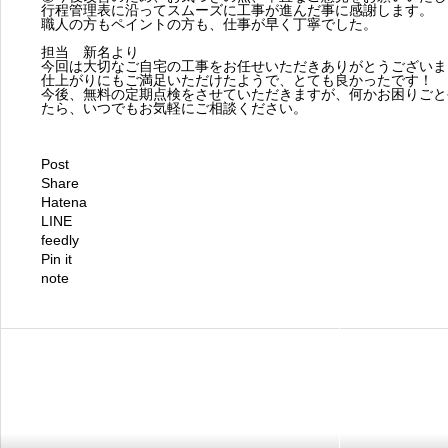
行程管理表に沿ってスムーズに工事が進んだ事に感謝します。
職人の方もペイントの方も、仕事が早く丁寧でした。
担当 新名より
今回は大切なご自宅の工事をお任せいただきありがとうございま
仕上がりにもご満足いただけたようで、とても良かったです！
今後、無料の定期点検をさせていただきますが、何かお困りごと
たら、いつでもお気軽にご相談ください。
Post
Share
Hatena
LINE
feedly
Pin it
note