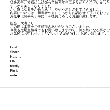
猛暑の中、皆様には頑張って頂き本当にありがとうございました
すっかり美しくなりました。
が、気になる事が色々あり、やや不満とさせて頂きました。
内容については、担当者の方にしっかりお話させて頂いておりま
お仕事は何事も丁寧に！今後共よろしくお願い致します。
担当 大滝より
この度は工事をご依頼頂きありがとうございました。
今後も定期点検等でもお伺い致しますので、何か気になる事がご
お気軽にお申し付けください｡引き続き宜しくお願い致します｡
Post
Share
Hatena
LINE
feedly
Pin it
note