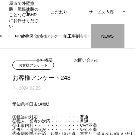
TOP
こだわり
サービス内容
ニュース
ブログ
チラシ
お客様
建物保全士
施工事例
NEWS
NEWS
お客様アンケート
お客様アンケート248
JBHR横浜
JBHR名古屋
施工事例
施工事例
会社概要
お問い合わせ
お客様アンケート
お客様アンケート248
2024.02.25
JBHR横浜の施工事例
JBHR名古屋の施工事
愛知県半田市O様邸
になります。
例になります。
①担当の対応・・・・・・・・・・普通
お盆に伴う休業のお知らせ
川崎市でリノベーションを検討する方
NEW
お客様アンケート405
藤沢市でリノベーションを検討する方
川崎市でリノベーションを検討する方
NEW
クーリング・オフ手続きのお知らせ
【年収6
座間市の
建物の点
お客様ア
火災報知
座間市の
施工の際
②職人、業者の対応・・・・・・・普通
へ｜後悔しない計画の立て方と相談先
へ｜費用・進め方・会社選びのポイン
へ｜後悔しない計画の立て方と相談先
場管理サ
JBHRに
門家へ 
はあるの
JBHRに
③工事内容・・・・・・・・・・・やや不満
2026.07.30
2021.04.25
2026.01.25
2021.04.25
2024.04.26
2026.01
2020.05
④養生・清掃状況・・・・・・・・やや不満
の選び方
ト
の選び方
髪型自由
⑤今後改善のため、お気づきの点、率直なご意見をお願いいたし
2026.07.01
2026.08.01
2026.07.01
2026.04
2026.06
2020.03
2026.04
2026.06