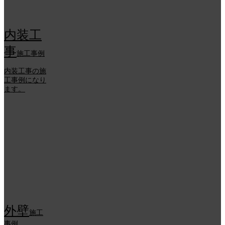
内装工
事
施工事例
内装工事の施
工事例になり
ます。
外壁
施工
事例