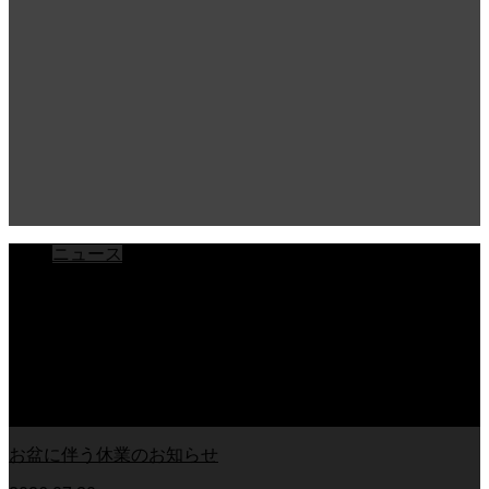
ニュース
ブログ
チラシ
お客様アンケート
おうちの知識
外壁塗装の知識
足場幕
クーリング・オフ
お盆に伴う休業のお知らせ