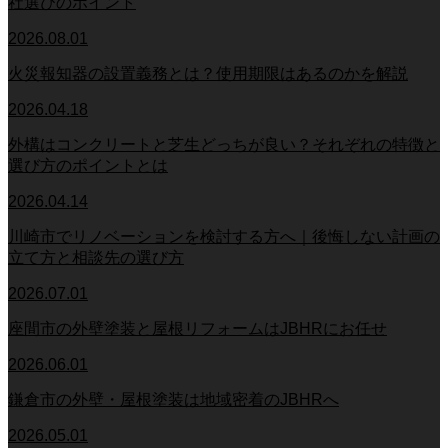
社選びのポイント
2026.08.01
火災報知器の設置義務とは？使用期限はあるのかを解説
2026.04.18
外構はコンクリートと芝生どっちが良い？それぞれの特徴と
選び方のポイントとは
2026.04.14
川崎市でリノベーションを検討する方へ｜後悔しない計画の
立て方と相談先の選び方
2026.07.01
座間市の外壁塗装と屋根リフォームはJBHRにお任せ
2026.06.01
鎌倉市の外壁・屋根塗装は地域密着のJBHRへ
2026.05.01