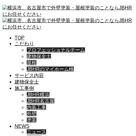
TOP
こだわり
プロフェッショナルチーム
建物保全士
屋根
JBHRのマイホーム検
サービス内容
建物保全士
施工事例
JBHR横浜
JBHR名古屋
内装工事
外壁
塗装
NEWS
ニュース