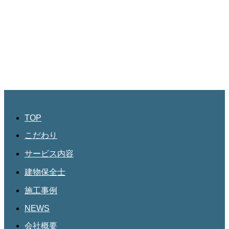
JBHR横浜
神奈川県横浜市西区南幸2丁目17番9号
島田ビル3階
045-534-3884
JBHR名古屋
愛知県名古屋市北区三軒町182
第三協和3階
052-684-4535
TOP
こだわり
サービス内容
建物保全士
施工事例
NEWS
会社概要