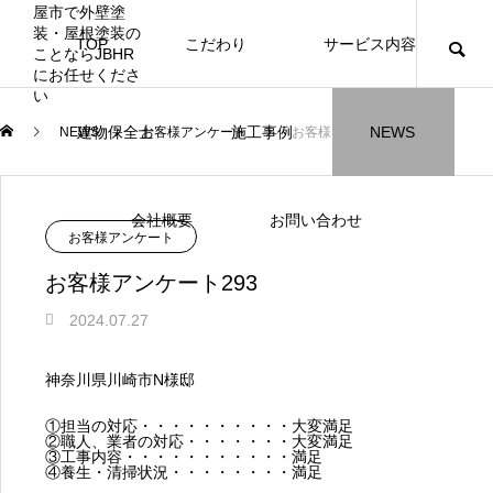
TOP
こだわり
サービス内容
ニュース
ブログ
チラシ
お客様
建物保全士
施工事例
NEWS
NEWS
お客様アンケート
お客様アンケート293
JBHR横浜
JBHR名古屋
施工事例
施工事例
会社概要
お問い合わせ
NEW
お客様アンケート
お客様アンケート293
2024.07.27
JBHR横浜の施工事例
JBHR名古屋の施工事
神奈川県川崎市N様邸
になります。
例になります。
①担当の対応・・・・・・・・・・大変満足
お盆に伴う休業のお知らせ
川崎市でリノベーションを検討する方
NEW
お客様アンケート405
藤沢市でリノベーションを検討する方
川崎市でリノベーションを検討する方
NEW
クーリング・オフ手続きのお知らせ
【年収6
座間市の
建物の点
お客様ア
火災報知
座間市の
施工の際
②職人、業者の対応・・・・・・・大変満足
へ｜後悔しない計画の立て方と相談先
へ｜費用・進め方・会社選びのポイン
へ｜後悔しない計画の立て方と相談先
③工事内容・・・・・・・・・・・満足
場管理サ
JBHRに
門家へ 
はあるの
JBHRに
2026.07.30
2021.04.25
2026.01.25
2021.04.25
2024.04.26
2026.01
2020.05
④養生・清掃状況・・・・・・・・満足
の選び方
ト
の選び方
髪型自由
2026.07.01
2026.08.01
2026.07.01
2026.04
2026.06
2020.03
2026.04
2026.06