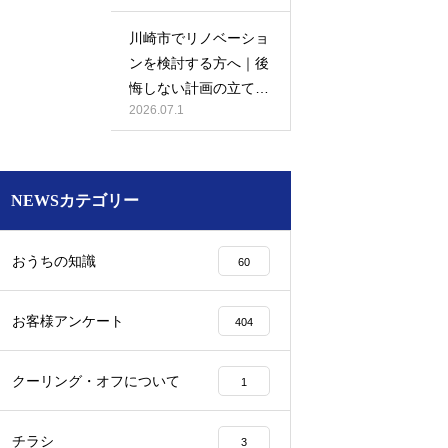
川崎市でリノベーショ
ンを検討する方へ｜後
悔しない計画の立て方
2026.07.1
と相談先の選び方
NEWSカテゴリー
おうちの知識
60
お客様アンケート
404
クーリング・オフについて
1
チラシ
3