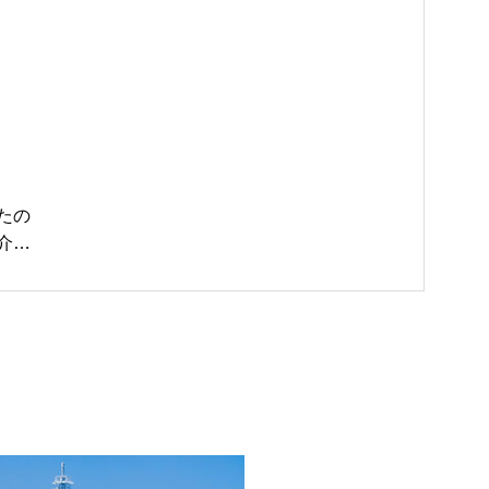
たの
介し