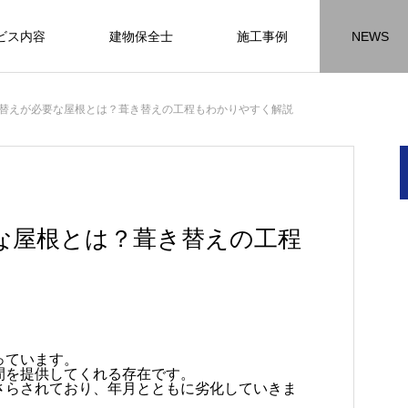
ビス内容
建物保全士
施工事例
NEWS
チラシ
お客様アンケート
おうちの知識
外壁塗装の
替えが必要な屋根とは？葺き替えの工程もわかりやすく解説
HR名古屋
内装工事
外
施工事例
施工事例
施工事
な屋根とは？葺き替えの工程
名古屋の施工事
内装工事の施工事例に
外壁の施工事
ります。
なります。
ます。
方
方
方
【年収600万も可能】未経験歓迎の現
座間市の外壁塗装と屋根リフォームは
建物の点検・維持管理は信頼できる専
お客様アンケート404
火災報知器の設置義務とは？使用期限
座間市の外壁塗装と屋根リフォームは
施工の際は足場幕を設置しています
っています。
間を提供してくれる存在です。
先
ン
先
場管理サポート★残業代100％支給／
JBHRにお任せ
門家へ （チラシ）②
はあるのかを解説
JBHRにお任せ
2026.01.25
2020.05.25
さらされており、年月とともに劣化していきま
髪型自由
2026.04.13
2026.06.01
2020.03.09
2026.04.18
2026.06.01