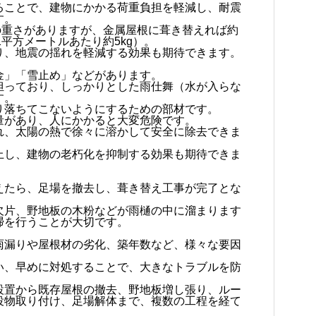
ることで、建物にかかる荷重負担を軽減し、耐震
す。
gの重さがありますが、金属屋根に葺き替えれば約
1平方メートルあたり約5kg）。
り、地震の揺れを軽減する効果も期待できます。
金」「雪止め」などがあります。
担っており、しっかりとした雨仕舞（水が入らな
す。
り落ちてこないようにするための部材です。
量があり、人にかかると大変危険です。
れ、太陽の熱で徐々に溶かして安全に除去できま
上し、建物の老朽化を抑制する効果も期待できま
えたら、足場を撤去し、葺き替え工事が完了とな
欠片、野地板の木粉などが雨樋の中に溜まります
掃を行うことが大切です。
雨漏りや屋根材の劣化、築年数など、様々な要因
い、早めに対処することで、大きなトラブルを防
。
設置から既存屋根の撤去、野地板増し張り、ルー
役物取り付け、足場解体まで、複数の工程を経て