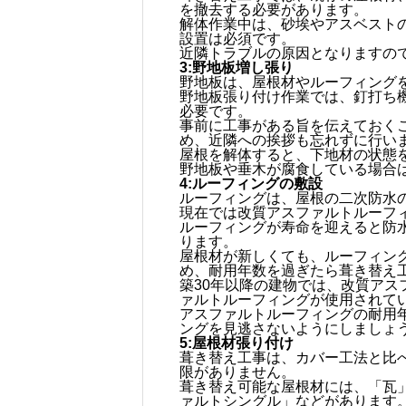
を撤去する必要があります。
解体作業中は、砂埃やアスベスト
設置は必須です。
近隣トラブルの原因となりますの
3:野地板増し張り
野地板は、屋根材やルーフィング
野地板張り付け作業では、釘打ち
必要です。
事前に工事がある旨を伝えておく
め、近隣への挨拶も忘れずに行い
屋根を解体すると、下地材の状態
野地板や垂木が腐食している場合
4:ルーフィングの敷設
ルーフィングは、屋根の二次防水
現在では改質アスファルトルーフィ
ルーフィングが寿命を迎えると防
ります。
屋根材が新しくても、ルーフィン
め、耐用年数を過ぎたら葺き替え
築30年以降の建物では、改質ア
ァルトルーフィングが使用されて
アスファルトルーフィングの耐用
ングを見逃さないようにしましょ
5:屋根材張り付け
葺き替え工事は、カバー工法と比
限がありません。
葺き替え可能な屋根材には、「瓦
ァルトシングル」などがあります