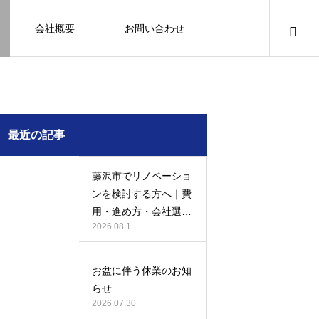
会社概要
お問い合わせ
知識
足場幕
クーリング・オフ
壁
塗装
例
施工事例
最近の記事
藤沢市でリノベーショ
ンを検討する方へ｜費
用・進め方・会社選び
2026.08.1
のポイント
例になり
塗装の施工事例になり
ます。
お盆に伴う休業のお知
お客様アンケート401
鎌倉市の外壁・屋根塗装は地域密着の
建物の点検・維持管理は信頼できる専
お客様アンケート403
外構はコンクリートと芝生どっちが良
鎌倉市の外壁・屋根塗装は地域密着の
らせ
JBHRへ
門家へ （チラシ）
い？それぞれの特徴と選び方のポイン
JBHRへ
2026.01.24
2026.01.24
2026.07.30
トとは
2026.05.01
2020.03.09
2026.04.14
2026.05.01