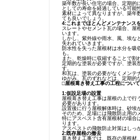
築年数が長い住宅の場合、定期的
としての寿命を経過している可能
素材によって異なりますが、築年数
ても良いでしょう。
4:これまでほとんどメンテナンス
スレートやセメント瓦の場合、屋
います。
しかし、紫外線や雨水、風、埃な
失われていきます。
防水性を失った屋根材は水分を吸
も。
また、乾燥時に収縮することで割
定期的な塗装が必要ですが、塗装
す。
和瓦は、塗装の必要がなくメンテ
ゆがみ、瓦のずれなどは、定期的
□屋根葺き替え工事の工程につい
1:仮設足場の設置
屋根葺き替え工事は屋根の上で行
必要があります。
設置後に行う屋根解体時は、砂埃
そのため、足場には飛散防止用の
特にアスベスト含有屋根材の場合
ります。
アスベストの飛散防止対策はしっ
2:既存屋根の撤去
葺き替え工事では、既存の屋根材