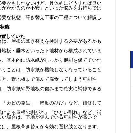
必要かもしれないけど、具体的にどうすれば良い
用がかかるのか不安」といった悩みをお持ちでは
必要な状態、葺き替え工事の工程について解説し
の状態
放置していた
合は、屋根の葺き替えを検討する必要があるかも
野地板・垂木といった下地材から構成されていま
も、基本的に防水紙がしっかり機能を保てていれ
いうことは、防水紙が機能しなくなっていること
ると、野地板まで傷んで腐食してしまう可能性
は、防水紙や野地板の傷みまで確実に補修できる
」「カビの発生」「軽度のひび」など、補修して
。
風による屋根の剥がれ」「ひどい割れ」など、補
しい場合は、下地が傷んでいる可能性が高いで
には、屋根葺き替えが有効な選択肢となります。