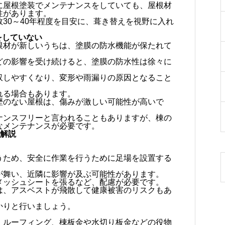
に屋根塗装でメンテナンスをしていても、屋根材
性があります。
30～40年程度を目安に、葺き替えを視野に入れ
をしていない
根材が新しいうちは、塗膜の防水機能が保たれて
どの影響を受け続けると、塗膜の防水性は徐々に
収しやすくなり、変形や雨漏りの原因となること
れる場合もあります。
歴のない屋根は、傷みが激しい可能性が高いで
ナンスフリーと言われることもありますが、棟の
なメンテナンスが必要です。
て解説
うため、安全に作業を行うために足場を設置する
が舞い、近隣に影響が及ぶ可能性があります。
メッシュシートを張るなど、配慮が必要です。
は、アスベストが飛散して健康被害のリスクもあ
かりと行いましょう。
、ルーフィング、棟板金や水切り板金などの役物