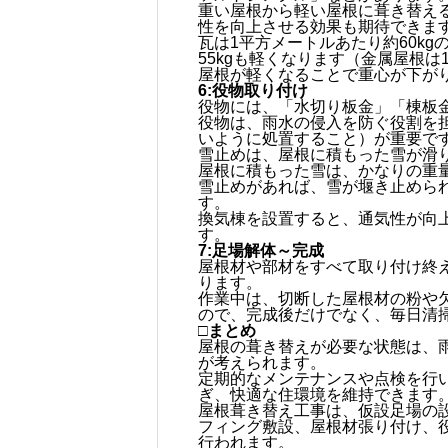
重い屋根から軽い屋根に葺き替え
性を向上させる効果も期待できま
瓦は1平方メートルあたり約60k
55kgも軽くなります（金属屋根は
屋根が軽くなることで重心が下が
6:役物取り付け
役物には、「水切り板金」「棟板
役物は、雨水の侵入を防ぐ役割を
いように処置すること）が重要で
雪止めは、屋根に積もった雪が滑
屋根に積もった雪は、かなりの重
雪止めがあれば、雪が堰き止めら
す。
換気棟を設置すると、通気性が向
す。
7:足場解体～完成
屋根材や部材をすべて取り付け終
ります。
作業中は、切断した屋根材の粉や
ので、完成後だけでなく、毎日清
□まとめ
屋根の葺き替えが必要な状態は、
が考えられます。
定期的なメンテナンスや点検を行
ぎ、快適な住環境を維持できます
屋根葺き替え工事は、仮設足場の
フィング敷設、屋根材張り付け、
行われます。