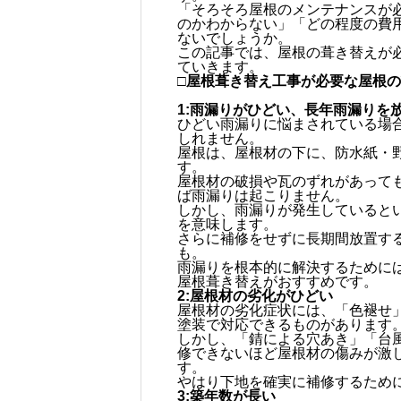
「そろそろ屋根のメンテナンスが
のかわからない」「どの程度の費
ないでしょうか。
この記事では、屋根の葺き替えが
ていきます。
□屋根葺き替え工事が必要な屋根
1:雨漏りがひどい、長年雨漏りを
ひどい雨漏りに悩まされている場
しれません。
屋根は、屋根材の下に、防水紙・
す。
屋根材の破損や瓦のずれがあって
ば雨漏りは起こりません。
しかし、雨漏りが発生していると
を意味します。
さらに補修をせずに長期間放置す
も。
雨漏りを根本的に解決するために
屋根葺き替えがおすすめです。
2:屋根材の劣化がひどい
屋根材の劣化症状には、「色褪せ
塗装で対応できるものがあります
しかし、「錆による穴あき」「台
修できないほど屋根材の傷みが激
す。
やはり下地を確実に補修するため
3:築年数が長い