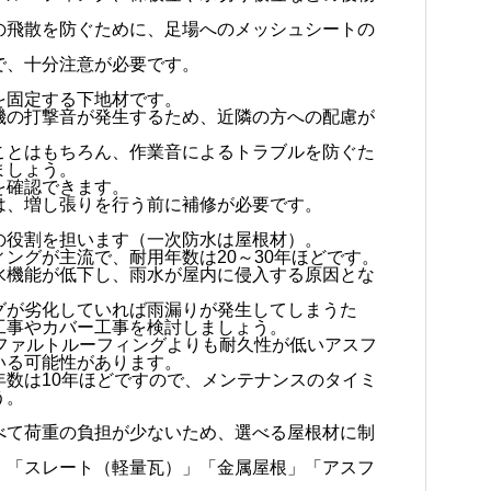
の飛散を防ぐために、足場へのメッシュシートの
で、十分注意が必要です。
を固定する下地材です。
機の打撃音が発生するため、近隣の方への配慮が
ことはもちろん、作業音によるトラブルを防ぐた
ましょう。
を確認できます。
は、増し張りを行う前に補修が必要です。
の役割を担います（一次防水は屋根材）。
ングが主流で、耐用年数は20～30年ほどです。
水機能が低下し、雨水が屋内に侵入する原因とな
グが劣化していれば雨漏りが発生してしまうた
工事やカバー工事を検討しましょう。
スファルトルーフィングよりも耐久性が低いアスフ
いる可能性があります。
年数は10年ほどですので、メンテナンスのタイミ
う。
べて荷重の負担が少ないため、選べる屋根材に制
」「スレート（軽量瓦）」「金属屋根」「アスフ
。