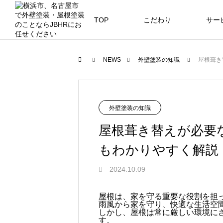
TOP
こだわり
サー
ニュース
ブログ
NEWS
外壁塗装の知識
屋根葺き
JBHR横浜
JB
施工事例
NEW
外壁塗装の知識
屋根葺き替えが必要
もわかりやすく解説
JBHR横浜の施工事例
JBHR
2024.10.09
になります。
例にな
お盆に伴う休業のお知らせ
川崎市でリノベーションを検討する
NEW
お客様アンケート405
藤沢市でリノベーションを検討する
川崎市でリノベーションを検討する
NEW
クーリング・オフ手続きのお知らせ
屋根は、家を守る重要な役割を担
雨風から家を守り、快適な生活空
へ｜後悔しない計画の立て方と相談
へ｜費用・進め方・会社選びのポイ
へ｜後悔しない計画の立て方と相談
2026.07.30
2021.04.25
2026.01.25
2021.04.25
2024.04.26
しかし、屋根は常に厳しい環境に
の選び方
ト
の選び方
す。
2026.07.01
2026.08.01
2026.07.01