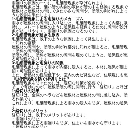
雨漏りの原因の一つに、毛細管現象が挙げられます。
毛細管現象とは、細い管の内側の液体が管の中を移動する現象で
屋根材と屋根材の間にできた小さな隙間や、塗装の剥がれによっ
うな役割を果たします。
1:毛細管現象による雨漏りのメカニズム
雨水が屋根材の隙間に入り込むと、毛細管現象によって内部に吸
特に、スレート屋根のように通気性を確保するために隙間が設け
象が起こりやすく、雨漏りの原因となるのです。
2:毛細管現象が起きる原因
毛細管現象は、以下のような原因によって発生します。
・汚れの蓄積
屋根材の隙間や、塗装の剥がれ部分に汚れが溜まると、毛細管現
・塗料の隙間埋め
塗装の際に、塗料が屋根材の隙間を埋めてしまうと、通気性が悪
る可能性があります。
3:毛細管現象と雨漏りの関係
毛細管現象によって雨水が内部に浸入すると、木材に湿気が溜ま
招く可能性があります。
また、断熱材の性能低下や、室内のカビ発生など、住環境にも悪
□毛細管現象を防ぐ縁切りとは？
毛細管現象を防ぐためには、適切な対策が必要です。
そこで有効なのが、屋根塗装の際に同時に行う「縁切り」と呼ば
1:縁切りの効果
縁切りは、金属のヘラなどを屋根材と屋根材の間に差し込み、塗
る作業です。
これにより、毛細管現象による雨水の浸入を防ぎ、屋根材の通気
す。
2:縁切りのメリット
縁切りには、以下のメリットがあります。
・雨漏りの防止
毛細管現象による雨漏りを防ぎ、住まいを雨水から守ります。
・屋根材の劣化防止