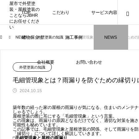
TOP
こだわり
サービス内容
ニュース
ブログ
チラシ
お客様
建物保全士
施工事例
NEWS
NEWS
外壁塗装の知識
毛細管現象とは？雨漏りを防ぐための
JBHR横浜
JBHR名古屋
施工事例
施工事例
会社概要
お問い合わせ
NEW
外壁塗装の知識
毛細管現象とは？雨漏りを防ぐための縁切り
2024.10.15
JBHR横浜の施工事例
JBHR名古屋の施工事
築年数の経った家の屋根の雨漏りが気になる、住まいのメンテナ
になります。
例になります。
しゃるでしょう。
屋根塗装の際に耳にする「毛細管現象」という言葉。
この現象は、雨漏りの原因となるだけでなく、適切な対策を施さ
お盆に伴う休業のお知らせ
川崎市でリノベーションを検討する方
NEW
お客様アンケート405
藤沢市でリノベーションを検討する方
川崎市でリノベーションを検討する方
NEW
クーリング・オフ手続きのお知らせ
【年収6
座間市の
建物の点
お客様ア
火災報知
座間市の
施工の際
可能性も秘めています。
へ｜後悔しない計画の立て方と相談先
へ｜費用・進め方・会社選びのポイン
へ｜後悔しない計画の立て方と相談先
場管理サ
JBHRに
門家へ 
はあるの
JBHRに
この記事では、毛細管現象と屋根塗装の関係、そして雨漏りを防
2026.07.30
2021.04.25
2026.01.25
2021.04.25
2024.04.26
2026.01
2020.05
「縁切り」について詳しく解説していきます。
の選び方
ト
の選び方
髪型自由
□毛細管現象と屋根の雨漏り
2026.07.01
2026.08.01
2026.07.01
2026.04
2026.06
2020.03
2026.04
2026.06