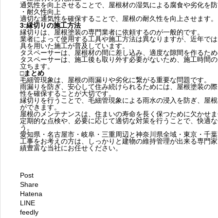
通気性を向上させることで、屋根材の湿気による腐食や劣化を防
・耐久性向上
適切な通気性を確保することで、屋根の耐久性を向上させます。
3:縁切りの施工方法
縁切りは、屋根塗装の専門業者に依頼するのが一般的です。
業者によって使用する工具や施工方法は異なりますが、近年では
具を用いた施工が普及しています。
タスペーサーは、屋根材の間に差し込み、適度な隙間を作るため
タスペーサーは、施工後も取り外す必要がないため、施工時間の
立ちます。
□まとめ
毛細管現象は、屋根の雨漏りや劣化に繋がる重要な問題です。
雨漏りを防ぎ、安心して住み続けられるためには、屋根塗装の際
性を確保することが大切です。
縁切りを行うことで、毛細管現象による雨水の浸入を防ぎ、屋根
ができます。
屋根のメンテナンスは、住まいの寿命を長く保つために欠かせま
定期的な点検や、必要に応じて適切な対策を行うことで、快適な
う。
愛知県・名古屋市・岐阜・三重周辺と神奈川県全域・東京・千葉
工事をお考えの方は、しっかりと建物の維持管理が出来る専門家
績豊富な当社にお任せください。
Post
Share
Hatena
LINE
feedly