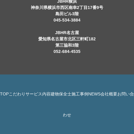
JBHR横浜
神奈川県横浜市西区南幸2丁目17番9号
島田ビル3階
045-534-3884
JBHR名古屋
愛知県名古屋市北区三軒町182
第三協和3階
052-684-4535
TOP
こだわり
サービス内容
建物保全士
施工事例
NEWS
会社概要
お問い合
© 株式会社 JBHR All Rights Reserved.
わせ