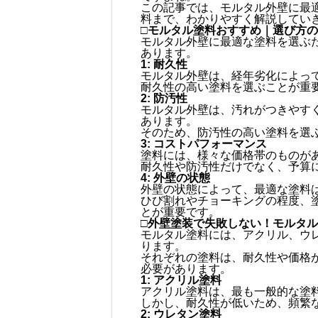
この記事では、モルタル外壁に最
料まで、わかりやすく解説してい
□モルタル塗料おすすめ｜選び方
モルタル外壁に最適な塗料を選ぶ
あります。
1: 耐久性
モルタル外壁は、経年劣化によっ
耐久性の高い塗料を選ぶことが重
2: 防汚性
モルタル外壁は、汚れがつきやす
あります。
そのため、防汚性の高い塗料を選
3: コストパフォーマンス
塗料には、様々な価格帯のものが
耐久性や防汚性だけでなく、予算
4: 外壁の状態
外壁の状態によって、最適な塗料
ひび割れやチョーキングの程度、
とが重要です。
□外壁塗装で失敗しない！モルタ
モルタル塗料には、アクリル、ウ
ります。
それぞれの塗料は、耐久性や価格
必要があります。
1: アクリル塗料
アクリル塗料は、最も一般的な塗
しかし、耐久性が低いため、頻繁
2: ウレタン塗料