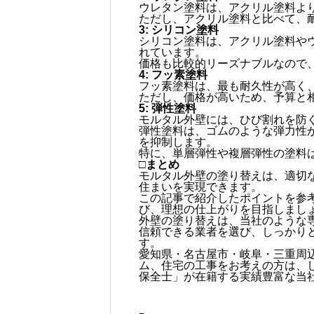
ウレタン塗料は、アクリル塗料よ
ただし、アクリル塗料と比べて、
3: シリコン塗料
シリコン塗料は、アクリル塗料や
れています。
価格も比較的リーズナブルなので
4: フッ素塗料
フッ素塗料は、最も耐久性が高く
ただし、価格が高いため、予算と
5: 弾性塗料
モルタル外壁には、ひび割れを防
弾性塗料は、ゴムのような弾力性
を抑制します。
特に、単層弾性や複層弾性の塗料
□まとめ
モルタル外壁の塗り替えは、適切
住まいを実現できます。
この記事で紹介したポイントを参
び、理想の仕上がりを目指しまし
外壁の塗り替えは、当社のような
信頼できる業者を選び、しっかり
す。
愛知県・名古屋市・岐阜・三重周
ム、住宅の工事をお考えの方は、
保全士」が在籍する実績豊富な当