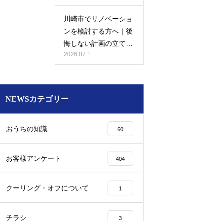
川崎市でリノベーショ
ンを検討する方へ｜後
悔しない計画の立て方
2026.07.1
と相談先の選び方
NEWSカテゴリー
おうちの知識
60
お客様アンケート
404
クーリング・オフについて
1
チラシ
3