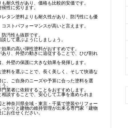
りも耐久性があり、価格も比較的安価です。
耐候性に劣ります。
ウレタン塗料よりも耐久性があり、防汚性にも優
、コストパフォーマンスが高いと言えます。
、防汚性も抜群です。
相談して選ぶようにしましょう。
ぐ効果の高い弾性塗料がおすすめです。
があり、外壁の動きに追従することで、ひび割れ
は、外壁の保護に大きな効果を発揮します。
な塗料を選ぶことで、長く美しく、そして快適な
考に、ご自身のニーズや予算に合った塗料を選
ょう。
専門業者に依頼することをおすすめします。
と相談することで、安心して工事を進められま
辺と神奈川県全域・東京・千葉で塗装やリフォー
しっかりと建物の維持管理が出来る専門家「建物
社にお任せください。