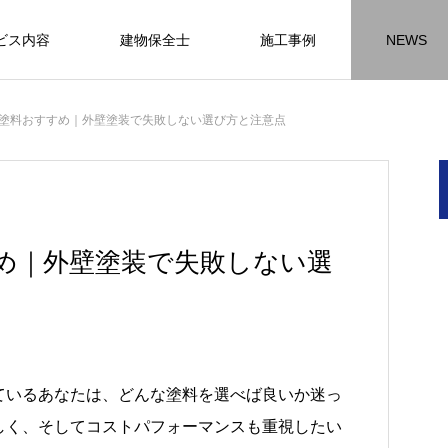
ビス内容
建物保全士
施工事例
NEWS
チラシ
お客様アンケート
おうちの知識
外壁塗装の
塗料おすすめ｜外壁塗装で失敗しない選び方と注意点
HR名古屋
内装工事
外
施工事例
施工事例
施工事
め｜外壁塗装で失敗しない選
名古屋の施工事
内装工事の施工事例に
外壁の施工事
ります。
なります。
ます。
方
方
方
【年収600万も可能】未経験歓迎の現
座間市の外壁塗装と屋根リフォームは
建物の点検・維持管理は信頼できる専
お客様アンケート404
火災報知器の設置義務とは？使用期限
座間市の外壁塗装と屋根リフォームは
施工の際は足場幕を設置しています
ているあなたは、どんな塗料を選べば良いか迷っ
先
ン
先
場管理サポート★残業代100％支給／
JBHRにお任せ
門家へ （チラシ）②
はあるのかを解説
JBHRにお任せ
2026.01.25
2020.05.25
しく、そしてコストパフォーマンスも重視したい
髪型自由
2026.04.13
2026.06.01
2020.03.09
2026.04.18
2026.06.01