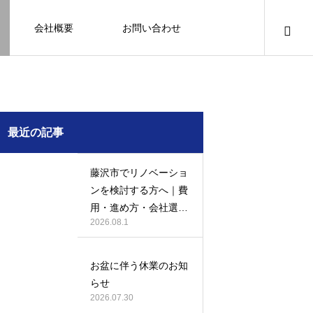
会社概要
お問い合わせ
知識
足場幕
クーリング・オフ
壁
塗装
例
施工事例
最近の記事
藤沢市でリノベーショ
ンを検討する方へ｜費
用・進め方・会社選び
2026.08.1
のポイント
例になり
塗装の施工事例になり
ます。
お盆に伴う休業のお知
お客様アンケート401
鎌倉市の外壁・屋根塗装は地域密着の
建物の点検・維持管理は信頼できる専
お客様アンケート403
外構はコンクリートと芝生どっちが良
鎌倉市の外壁・屋根塗装は地域密着の
らせ
JBHRへ
門家へ （チラシ）
い？それぞれの特徴と選び方のポイン
JBHRへ
2026.01.24
2026.01.24
2026.07.30
トとは
2026.05.01
2020.03.09
2026.04.14
2026.05.01