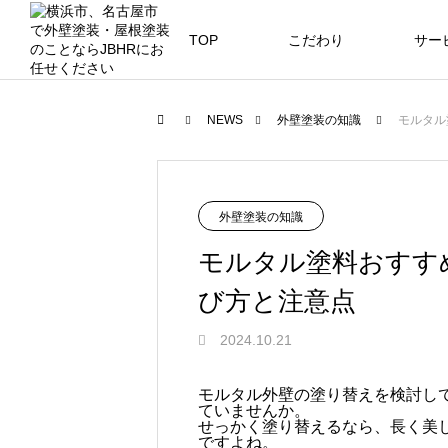
TOP
こだわり
サー
ニュース
ブログ
NEWS
外壁塗装の知識
モルタル
JBHR横浜
JB
施工事例
外壁塗装の知識
モルタル塗料おすす
び方と注意点
JBHR横浜の施工事例
JBHR
2024.10.21
になります。
例にな
お盆に伴う休業のお知らせ
川崎市でリノベーションを検討する
NEW
お客様アンケート405
藤沢市でリノベーションを検討する
川崎市でリノベーションを検討する
NEW
クーリング・オフ手続きのお知らせ
モルタル外壁の塗り替えを検討し
ていませんか。
へ｜後悔しない計画の立て方と相談
へ｜費用・進め方・会社選びのポイ
へ｜後悔しない計画の立て方と相談
2026.07.30
2021.04.25
2026.01.25
2021.04.25
2024.04.26
せっかく塗り替えるなら、長く美
の選び方
ト
の選び方
ですよね。
2026.07.01
2026.08.01
2026.07.01