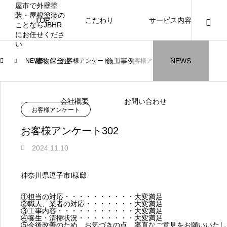
TOP
こだわり
サービス内容
ニュース
ブログ
チラシ
お客様
建物保全士
施工事例
NEWS
NEWS
お客様アンケート
お客様アンケート302
JBHR横浜
JBHR名古屋
施工事例
施工事例
会社概要
お問い合わせ
NEW
NEW
お客様アンケート
お客様アンケート302
2024.11.10
JBHR横浜の施工事例
JBHR名古屋の施工事
神奈川県逗子市I様邸
になります。
例になります。
①担当の対応・・・・・・・・・・大変満足
お盆に伴う休業のお知らせ
川崎市でリノベーションを検討する方
NEW
お客様アンケート405
藤沢市でリノベーションを検討する方
川崎市でリノベーションを検討する方
NEW
クーリング・オフ手続きのお知らせ
【年収6
座間市の
建物の点
お客様ア
火災報知
座間市の
施工の際
②職人、業者の対応・・・・・・・大変満足
へ｜後悔しない計画の立て方と相談先
へ｜費用・進め方・会社選びのポイン
へ｜後悔しない計画の立て方と相談先
場管理サ
JBHRに
門家へ 
はあるの
JBHRに
③工事内容・・・・・・・・・・・大変満足
2026.07.30
2021.04.25
2026.01.25
2021.04.25
2024.04.26
2026.01
2020.05
④養生・清掃状況・・・・・・・・大変満足
の選び方
ト
の選び方
髪型自由
⑤今後改善のため、お気づきの点、率直なご意見をお願いいたし
2026.07.01
2026.08.01
2026.07.01
2026.04
2026.06
2020.03
2026.04
2026.06