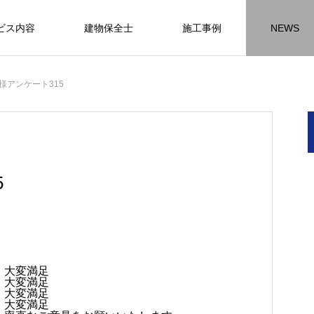
ビス内容
建物保全士
施工事例
NEWS
チラシ
お客様アンケート
おうちの知識
外壁塗装の
様アンケート315
HR名古屋
内装工事
外
施工事例
施工事例
施工事
5
名古屋の施工事
内装工事の施工事例に
外壁の施工事
ります。
なります。
ます。
・大変満足
方
方
方
【年収600万も可能】未経験歓迎の現
座間市の外壁塗装と屋根リフォームは
建物の点検・維持管理は信頼できる専
お客様アンケート404
火災報知器の設置義務とは？使用期限
座間市の外壁塗装と屋根リフォームは
施工の際は足場幕を設置しています
・大変満足
先
ン
先
場管理サポート★残業代100％支給／
JBHRにお任せ
門家へ （チラシ）②
はあるのかを解説
JBHRにお任せ
・大変満足
2026.01.25
2020.05.25
・大変満足
髪型自由
2026.04.13
2026.06.01
2020.03.09
2026.04.18
2026.06.01