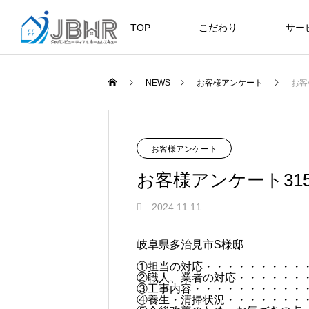
TOP
こだわり
サー
ニュース
ブログ
NEWS
お客様アンケート
お客
JBHR横浜
JB
施工事例
お客様アンケート
お客様アンケート31
2024.11.11
JBHR横浜の施工事例
JBHR
岐阜県多治見市S様邸
になります。
例にな
①担当の対応・・・・・・・・・
お盆に伴う休業のお知らせ
川崎市でリノベーションを検討する
NEW
お客様アンケート405
藤沢市でリノベーションを検討する
川崎市でリノベーションを検討する
NEW
クーリング・オフ手続きのお知らせ
②職人、業者の対応・・・・・・
へ｜後悔しない計画の立て方と相談
へ｜費用・進め方・会社選びのポイ
へ｜後悔しない計画の立て方と相談
③工事内容・・・・・・・・・・
2026.07.30
2021.04.25
2026.01.25
2021.04.25
2024.04.26
④養生・清掃状況・・・・・・・
の選び方
ト
の選び方
2026.07.01
2026.08.01
2026.07.01