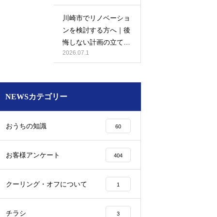
川崎市でリノベーショ
ンを検討する方へ｜後
悔しない計画の立て方
2026.07.1
と相談先の選び方
NEWSカテゴリー
おうちの知識
60
お客様アンケート
404
クーリング・オフについて
1
チラシ
3