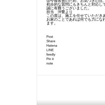
⑤今後改善のため、お気づきの点
初歩的な質問にもきちんと対応し
誠に有難うございました。
担当 沖繁より
この度は、施工を任せていただき
お家のことであれば何でも力にな
ます。
Post
Share
Hatena
LINE
feedly
Pin it
note