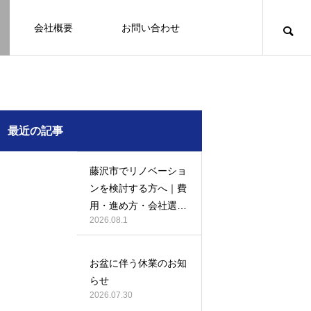
会社概要
お問い合わせ
知識
足場幕
クーリング・オフ
壁
塗装
例
施工事例
最近の記事
藤沢市でリノベーショ
ンを検討する方へ｜費
用・進め方・会社選び
2026.08.1
のポイント
例になり
塗装の施工事例になり
ます。
お盆に伴う休業のお知
お客様アンケート401
鎌倉市の外壁・屋根塗装は地域密着の
建物の点検・維持管理は信頼できる専
お客様アンケート403
外構はコンクリートと芝生どっちが良
鎌倉市の外壁・屋根塗装は地域密着の
らせ
JBHRへ
門家へ （チラシ）
い？それぞれの特徴と選び方のポイン
JBHRへ
2026.01.24
2026.01.24
2026.07.30
トとは
2026.05.01
2020.03.09
2026.04.14
2026.05.01