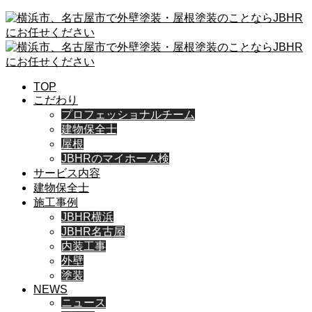
TOP
こだわり
プロフェッショナルチーム
建物保全士
屋根
JBHRのマイホーム検
サービス内容
建物保全士
施工事例
JBHR横浜
JBHR名古屋
内装工事
外壁
塗装
NEWS
ニュース