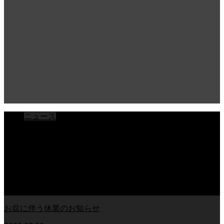
ニュース
ブログ
チラシ
お客様アンケート
おうちの知識
外壁塗装の知識
足場幕
クーリング・オフ
お盆に伴う休業のお知らせ