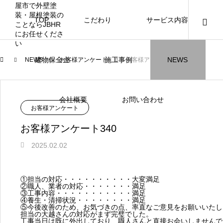
TOP
こだわり
サービス内容
ニュース
ブログ
チラシ
お客様
建物保全士
施工事例
NEWS
NEWS
お客様アンケート
お客様アンケート340
JBHR横浜
JBHR名古屋
施工事例
施工事例
会社概要
お問い合わせ
NEW
お客様アンケート
お客様アンケート340
2025.02.02
JBHR横浜の施工事例
JBHR名古屋の施工事
になります。
例になります。
①担当の対応・・・・・・・・・・大変満足
②職人、業者の対応・・・・・・・満足
③工事内容・・・・・・・・・・・満足
お盆に伴う休業のお知らせ
川崎市でリノベーションを検討する方
NEW
お客様アンケート405
藤沢市でリノベーションを検討する方
川崎市でリノベーションを検討する方
NEW
クーリング・オフ手続きのお知らせ
【年収6
座間市の
建物の点
お客様ア
火災報知
座間市の
施工の際
④養生・清掃状況・・・・・・・・満足
へ｜後悔しない計画の立て方と相談先
へ｜費用・進め方・会社選びのポイン
へ｜後悔しない計画の立て方と相談先
場管理サ
JBHRに
門家へ 
はあるの
JBHRに
⑤今後改善のため、お気づきの点、率直なご意見をお願いいたし
2026.07.30
2021.04.25
2026.01.25
2021.04.25
2024.04.26
2026.01
2020.05
担当の大越さんの対応がまず完璧でした。
の選び方
ト
の選び方
髪型自由
工事当日は既に外出しており、職人さんと直接お会いしませんで
2026.07.01
2026.08.01
2026.07.01
2026.04
2026.06
2020.03
2026.04
2026.06