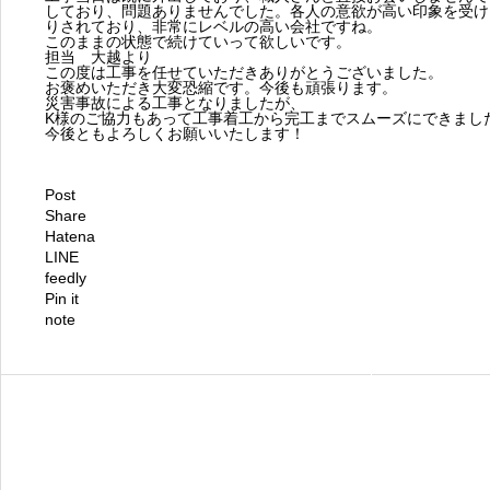
しており、問題ありませんでした。各人の意欲が高い印象を受け
りされており、非常にレベルの高い会社ですね。
このままの状態で続けていって欲しいです。
担当 大越より
この度は工事を任せていただきありがとうございました。
お褒めいただき大変恐縮です。今後も頑張ります。
災害事故による工事となりましたが、
K様のご協力もあって工事着工から完工までスムーズにできまし
今後ともよろしくお願いいたします！
Post
Share
Hatena
LINE
feedly
Pin it
note