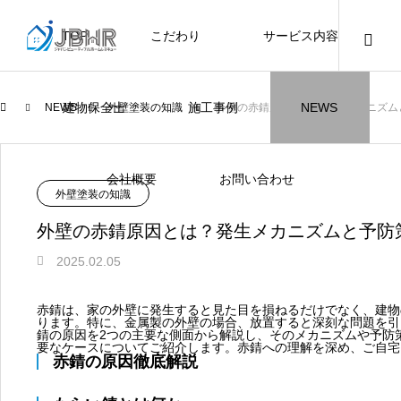
TOP
こだわり
サービス内容
ニュース
ブログ
チラシ
お客様
建物保全士
施工事例
NEWS
NEWS
外壁塗装の知識
外壁の赤錆原因とは？発生メカニズム
JBHR横浜
JBHR名古屋
施工事例
施工事例
会社概要
お問い合わせ
NEW
外壁塗装の知識
外壁の赤錆原因とは？発生メカニズムと予防
2025.02.05
JBHR横浜の施工事例
JBHR名古屋の施工事
赤錆は、家の外壁に発生すると見た目を損ねるだけでなく、建物
になります。
例になります。
ります。特に、金属製の外壁の場合、放置すると深刻な問題を引
錆の原因を2つの主要な側面から解説し、そのメカニズムや予防
要なケースについてご紹介します。赤錆への理解を深め、ご自宅
お盆に伴う休業のお知らせ
川崎市でリノベーションを検討する方
NEW
お客様アンケート405
藤沢市でリノベーションを検討する方
川崎市でリノベーションを検討する方
NEW
クーリング・オフ手続きのお知らせ
【年収6
座間市の
建物の点
お客様ア
火災報知
座間市の
施工の際
赤錆の原因徹底解説
へ｜後悔しない計画の立て方と相談先
へ｜費用・進め方・会社選びのポイン
へ｜後悔しない計画の立て方と相談先
場管理サ
JBHRに
門家へ 
はあるの
JBHRに
2026.07.30
2021.04.25
2026.01.25
2021.04.25
2024.04.26
2026.01
2020.05
の選び方
ト
の選び方
髪型自由
2026.07.01
2026.08.01
2026.07.01
2026.04
2026.06
2020.03
2026.04
2026.06