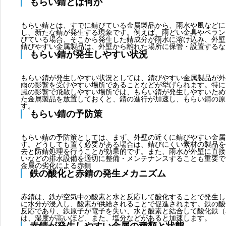
もらい錆とは何か
もらい錆とは、すでに錆びている金属製品から、雨水や風などに
し、新たな錆が発生する現象です。例えば、雨どい金具やベラン
びている場合、そこから発生した錆成分が雨水に溶け込み、外壁
錆びやすい金属製品は、外壁から離れた場所に保管・設置するな
もらい錆が発生しやすい状況
もらい錆が発生しやすい状況としては、錆びやすい金属製品が外
雨の影響を受けやすい場所であることなどが挙げられます。特に
風の影響で飛散しやすい場所では、もらい錆が発生しやすいため
た金属製品を放置しておくと、錆の進行が加速し、もらい錆の原
す。
もらい錆の予防策
もらい錆の予防策としては、まず、外壁の近くに錆びやすい金属
す。どうしても置く必要がある場合は、錆びにくい素材の製品を
去と防錆処理を行うことが効果的です。また、雨水が外壁に直接
いなどの排水設備を適切に整備・メンテナンスすることも重要で
金属の劣化による赤錆
鉄の酸化と赤錆の発生メカニズム
赤錆は、鉄が空気中の酸素と水と反応して酸化することで発生し
に水分が浸入し、酸素が供給されることで促進されます。鉄の酸
反応であり、鉄原子が電子を失い、水と酸素と結合して酸化鉄（
は、湿度が高いほど、また、塩分などがあると加速します。