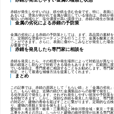
赤錆が発生しやすい金属の種類と状態
赤錆が発生しやすいのは、鉄や鉄を含む合金です。特に、表面に
あるいは、塗装が剥がれて金属が露出している場合は、赤錆が発
海沿いの地域など、塩分濃度が高い環境では、赤錆の発生が加速
金属の劣化による赤錆の予防策
金属の劣化による赤錆の予防策としては、まず、高品質の素材を
た、定期的な塗装やコーティングを行うことで、金属を酸素と水
ことができます。さらに、表面に傷やへこみなどが発生した場合
が重要です。
赤錆を発見したら専門家に相談を
赤錆を発見したら、その程度や発生場所によって対処法が異なり
販の錆落とし剤などで対処できる場合もありますが、広範囲に渡
でいる場合は、専門業者に相談することをお勧めします。専門家
特定、そして最適な補修方法を提案してくれます。
まとめ
この記事では、赤錆の原因として「もらい錆」と「金属の劣化」
した。もらい錆は、近隣の錆びた金属製品からの影響で発生し、
る化学反応で発生します。それぞれ発生しやすい状況や予防策を
を抑制できます。しかし、深刻な赤錆を発見した場合は、専門業
の対応が、建物の寿命を延ばすことに繋がります。定期的な点検
り、建物の美観と安全を保ちましょう。
愛知県・名古屋市・岐阜・三重周辺と神奈川県全域・東京・千葉
工事をお考えの方は、しっかりと建物の維持管理が出来る専門家