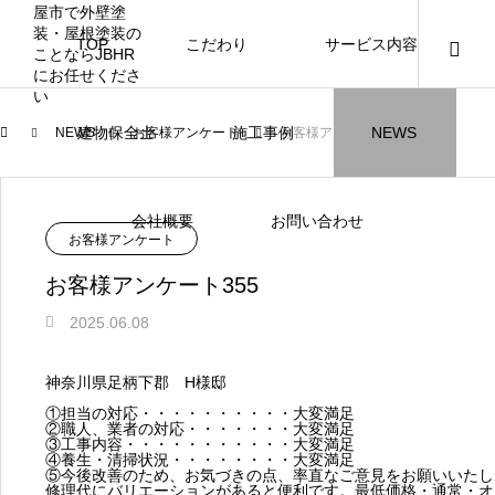
TOP
こだわり
サービス内容
ニュース
ブログ
チラシ
お客様
建物保全士
施工事例
NEWS
NEWS
お客様アンケート
お客様アンケート355
JBHR横浜
JBHR名古屋
施工事例
施工事例
会社概要
お問い合わせ
NEW
お客様アンケート
お客様アンケート355
2025.06.08
JBHR横浜の施工事例
JBHR名古屋の施工事
神奈川県足柄下郡 H様邸
になります。
例になります。
①担当の対応・・・・・・・・・・大変満足
②職人、業者の対応・・・・・・・大変満足
お盆に伴う休業のお知らせ
川崎市でリノベーションを検討する方
NEW
お客様アンケート405
藤沢市でリノベーションを検討する方
川崎市でリノベーションを検討する方
NEW
クーリング・オフ手続きのお知らせ
【年収6
座間市の
建物の点
お客様ア
火災報知
座間市の
施工の際
③工事内容・・・・・・・・・・・大変満足
へ｜後悔しない計画の立て方と相談先
へ｜費用・進め方・会社選びのポイン
へ｜後悔しない計画の立て方と相談先
場管理サ
JBHRに
門家へ 
はあるの
JBHRに
④養生・清掃状況・・・・・・・・大変満足
2026.07.30
2021.04.25
2026.01.25
2021.04.25
2024.04.26
2026.01
2020.05
⑤今後改善のため、お気づきの点、率直なご意見をお願いいたし
の選び方
ト
の選び方
髪型自由
修理代にバリエーションがあると便利です。最低価格・通常・オ
2026.07.01
2026.08.01
2026.07.01
2026.04
2026.06
2020.03
2026.04
2026.06