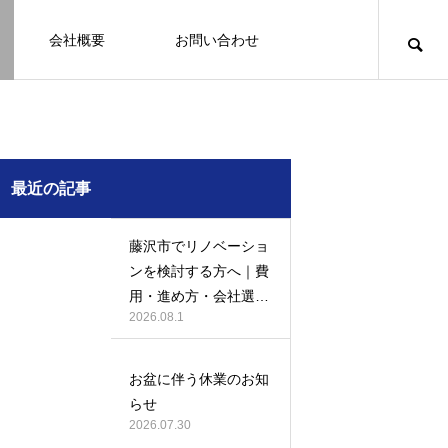
会社概要
お問い合わせ
知識
足場幕
クーリング・オフ
壁
塗装
例
施工事例
最近の記事
藤沢市でリノベーショ
ンを検討する方へ｜費
用・進め方・会社選び
2026.08.1
のポイント
例になり
塗装の施工事例になり
ます。
お盆に伴う休業のお知
お客様アンケート401
鎌倉市の外壁・屋根塗装は地域密着の
建物の点検・維持管理は信頼できる専
お客様アンケート403
外構はコンクリートと芝生どっちが良
鎌倉市の外壁・屋根塗装は地域密着の
らせ
JBHRへ
門家へ （チラシ）
い？それぞれの特徴と選び方のポイン
JBHRへ
2026.01.24
2026.01.24
2026.07.30
トとは
2026.05.01
2020.03.09
2026.04.14
2026.05.01