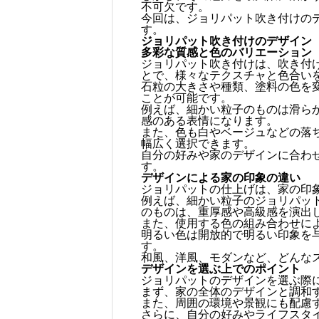
不可欠です。
今回は、ジョリパット吹き付けの
す。
ジョリパット吹き付けのデザイン
多彩な質感と色のバリエーション
ジョリパット吹き付けは、吹き付
とで、様々なテクスチャと色合い
石粒の大きさや種類、塗料の色を
ことが可能です。
例えば、細かい粒子のものは滑ら
感のある表情になります。
また、色も白やベージュなどの落
幅広く選択できます。
自分の好みや家のデザインに合わ
す。
デザインによる家の印象の違い
ジョリパットの仕上げは、家の印
例えば、細かい粒子のジョリパッ
のものは、重厚感や高級感を演出
また、使用する色の組み合わせに
明るい色は開放的で明るい印象を
す。
和風、洋風、モダンなど、どんな
デザインを選ぶ上でのポイント
ジョリパットのデザインを選ぶ際
まず、家の全体のデザインと調和
また、周囲の環境や景観にも配慮
さらに、自分の好みやライフスタ