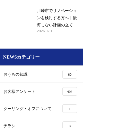
川崎市でリノベーショ
ンを検討する方へ｜後
悔しない計画の立て方
2026.07.1
と相談先の選び方
NEWSカテゴリー
おうちの知識
60
お客様アンケート
404
クーリング・オフについて
1
チラシ
3