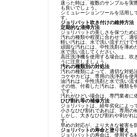
迷った時は、複数のサンプルを実
も良いでしょう。
シミュレーションツールを活用し
す。
ジョリパット吹き付けの維持方法
定期的な清掃方法
ジョリパットの美しさを保つため
汚れの種類や程度に合わせて、適
軽い汚れは、水で洗い流すだけで
頑固な汚れには、中性洗剤を薄め
水で洗い流してください。
高圧洗浄機を使用する場合は、吹
うに注意しましょう。
汚れの種類別の対処法
汚れの種類によって、適切な対処
コケやカビは、専用の洗浄剤を使
油汚れは、中性洗剤と水で洗い流
その他、付着した汚れは、種類を
です。
汚れがひどい場合は、専門業者に
ひび割れ等の補修方法
ジョリパットは、経年劣化によっ
小さなひび割れであれば、専用の
しかし、大きなひび割れや剥がれ
す。
早めの対応が、より大きな被害を
ジョリパットの寿命と塗り替え
ジョリパットの寿命は、使用する