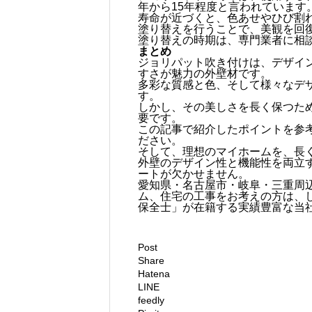
年から15年程度と言われています
寿命が近づくと、色あせやひび割
塗り替えを行うことで、美観を回
塗り替えの時期は、専門業者に相
まとめ
ジョリパット吹き付けは、デザイ
すさが魅力の外壁材です。
多彩な質感と色、そして様々なデ
す。
しかし、その美しさを長く保つた
要です。
この記事で紹介したポイントを参
ださい。
そして、理想のマイホームを、長
外壁のデザイン性と機能性を両立
ートが欠かせません。
愛知県・名古屋市・岐阜・三重周
ム、住宅の工事をお考えの方は、
保全士」が在籍する実績豊富な当
Post
Share
Hatena
LINE
feedly