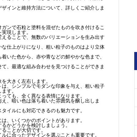
デザインと維持方法について、詳しくご紹介しま
けガンで石粒と塗料を混ぜたものを吹き付けるこ
を実現します。
変えることで、無数のバリエーションを生み出す
かな仕上がりになり、粗い粒子のものはより立体
ち着いた色から、赤や青などの鮮やかな色まで、
せて、最適な組み合わせを見つけることができま
象を大きく左右します。
トは、シンプルでモダンな印象を与え、粗い粒子
します。
よっても、全く異なる表情になります。
与え、暗い色は落ち着いた雰囲気を醸し出しま
スタイルにも対応できるのも魅力です。
には、いくつかのポイントがあります。
するかどうかを検討しましょう。
することが大切です。
イルに合ったデザインを選ぶことも重要です。