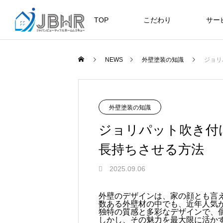
TOP
こだわり
サー
ニュース
ブログ
NEWS
外壁塗装の知識
ジョリ
JBHR横浜
JB
施工事例
NEW
外壁塗装の知識
ジョリパット吹き付
長持ちさせる方法
JBHR横浜の施工事例
JBHR
2025.09.06
になります。
例にな
お盆に伴う休業のお知らせ
川崎市でリノベーションを検討する
NEW
お客様アンケート405
藤沢市でリノベーションを検討する
川崎市でリノベーションを検討する
NEW
クーリング・オフ手続きのお知らせ
外壁のデザインは、家の顔とも言
数ある外壁材の中でも、近年人気
へ｜後悔しない計画の立て方と相談
へ｜費用・進め方・会社選びのポイ
へ｜後悔しない計画の立て方と相談
2026.07.30
2021.04.25
2026.01.25
2021.04.25
2024.04.26
独特の質感と多彩なデザインで、
の選び方
ト
の選び方
しかし、その魅力を最大限に活か
2026.07.01
2026.08.01
2026.07.01