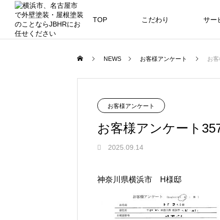
TOP
こだわり
サー
ニュース
ブログ
NEWS
お客様アンケート
お客
JBHR横浜
JB
施工事例
NEW
お客様アンケート
お客様アンケート35
2025.09.14
JBHR横浜の施工事例
JBHR
になります。
例にな
神奈川県横浜市 H様邸
お盆に伴う休業のお知らせ
川崎市でリノベーションを検討する
NEW
お客様アンケート405
藤沢市でリノベーションを検討する
川崎市でリノベーションを検討する
NEW
クーリング・オフ手続きのお知らせ
へ｜後悔しない計画の立て方と相談
へ｜費用・進め方・会社選びのポイ
へ｜後悔しない計画の立て方と相談
2026.07.30
2021.04.25
2026.01.25
2021.04.25
2024.04.26
の選び方
ト
の選び方
2026.07.01
2026.08.01
2026.07.01