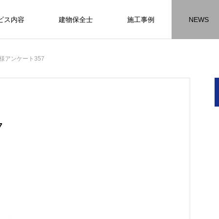
ビス内容
建物保全士
施工事例
NEWS
チラシ
お客様アンケート
おうちの知識
外壁塗装の
様アンケート357
HR名古屋
内装工事
外
施工事例
施工事例
施工事
7
名古屋の施工事
内装工事の施工事例に
外壁の施工事
ります。
なります。
ます。
方
方
方
【年収600万も可能】未経験歓迎の現
座間市の外壁塗装と屋根リフォームは
建物の点検・維持管理は信頼できる専
お客様アンケート404
火災報知器の設置義務とは？使用期限
座間市の外壁塗装と屋根リフォームは
施工の際は足場幕を設置しています
先
ン
先
場管理サポート★残業代100％支給／
JBHRにお任せ
門家へ （チラシ）②
はあるのかを解説
JBHRにお任せ
2026.01.25
2020.05.25
髪型自由
2026.04.13
2026.06.01
2020.03.09
2026.04.18
2026.06.01