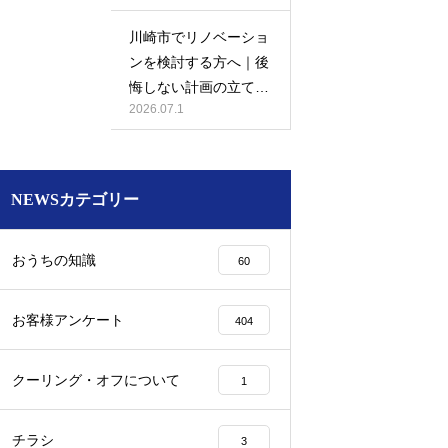
川崎市でリノベーショ
ンを検討する方へ｜後
悔しない計画の立て方
2026.07.1
と相談先の選び方
NEWSカテゴリー
おうちの知識
60
お客様アンケート
404
クーリング・オフについて
1
チラシ
3