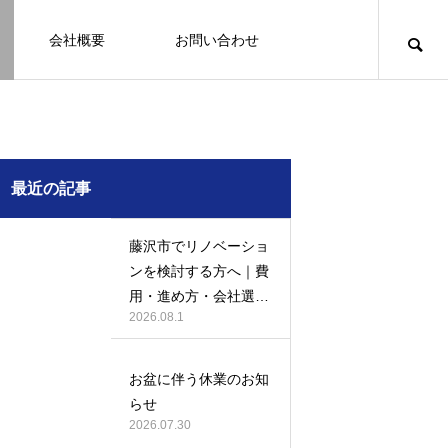
会社概要
お問い合わせ
知識
足場幕
クーリング・オフ
壁
塗装
例
施工事例
最近の記事
藤沢市でリノベーショ
ンを検討する方へ｜費
用・進め方・会社選び
2026.08.1
のポイント
例になり
塗装の施工事例になり
ます。
お盆に伴う休業のお知
お客様アンケート401
鎌倉市の外壁・屋根塗装は地域密着の
建物の点検・維持管理は信頼できる専
お客様アンケート403
外構はコンクリートと芝生どっちが良
鎌倉市の外壁・屋根塗装は地域密着の
らせ
JBHRへ
門家へ （チラシ）
い？それぞれの特徴と選び方のポイン
JBHRへ
2026.01.24
2026.01.24
2026.07.30
トとは
2026.05.01
2020.03.09
2026.04.14
2026.05.01