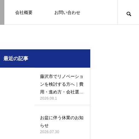
会社概要
お問い合わせ
知識
足場幕
クーリング・オフ
壁
塗装
例
施工事例
最近の記事
藤沢市でリノベーショ
ンを検討する方へ｜費
用・進め方・会社選び
2026.08.1
のポイント
例になり
塗装の施工事例になり
ます。
お盆に伴う休業のお知
お客様アンケート401
鎌倉市の外壁・屋根塗装は地域密着の
建物の点検・維持管理は信頼できる専
お客様アンケート403
外構はコンクリートと芝生どっちが良
鎌倉市の外壁・屋根塗装は地域密着の
らせ
JBHRへ
門家へ （チラシ）
い？それぞれの特徴と選び方のポイン
JBHRへ
2026.01.24
2026.01.24
2026.07.30
トとは
2026.05.01
2020.03.09
2026.04.14
2026.05.01