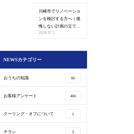
川崎市でリノベーショ
ンを検討する方へ｜後
悔しない計画の立て方
2026.07.1
と相談先の選び方
NEWSカテゴリー
おうちの知識
60
お客様アンケート
404
クーリング・オフについて
1
チラシ
3