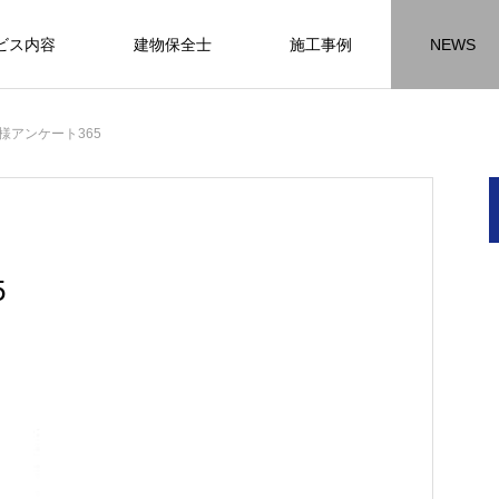
ビス内容
建物保全士
施工事例
NEWS
チラシ
お客様アンケート
おうちの知識
外壁塗装の
様アンケート365
HR名古屋
内装工事
外
施工事例
施工事例
施工事
5
名古屋の施工事
内装工事の施工事例に
外壁の施工事
ります。
なります。
ます。
方
方
方
【年収600万も可能】未経験歓迎の現
座間市の外壁塗装と屋根リフォームは
建物の点検・維持管理は信頼できる専
お客様アンケート404
火災報知器の設置義務とは？使用期限
座間市の外壁塗装と屋根リフォームは
施工の際は足場幕を設置しています
先
ン
先
場管理サポート★残業代100％支給／
JBHRにお任せ
門家へ （チラシ）②
はあるのかを解説
JBHRにお任せ
2026.01.25
2020.05.25
髪型自由
2026.04.13
2026.06.01
2020.03.09
2026.04.18
2026.06.01