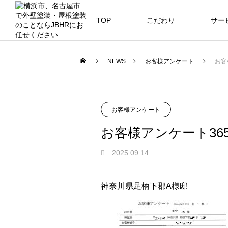
TOP
こだわり
サー
ニュース
ブログ
NEWS
お客様アンケート
お客
JBHR横浜
JB
施工事例
NEW
お客様アンケート
お客様アンケート36
2025.09.14
JBHR横浜の施工事例
JBHR
になります。
例にな
神奈川県足柄下郡A様邸
お盆に伴う休業のお知らせ
川崎市でリノベーションを検討する
NEW
お客様アンケート405
藤沢市でリノベーションを検討する
川崎市でリノベーションを検討する
NEW
クーリング・オフ手続きのお知らせ
へ｜後悔しない計画の立て方と相談
へ｜費用・進め方・会社選びのポイ
へ｜後悔しない計画の立て方と相談
2026.07.30
2021.04.25
2026.01.25
2021.04.25
2024.04.26
の選び方
ト
の選び方
2026.07.01
2026.08.01
2026.07.01