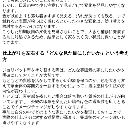
いても気づきにくいことがあります。
しかし、日常の中で少し注意して見るだけで変化を発見しやすくな
ります。
色が以前よりも落ち着きすぎて見える、汚れが洗っても残る、手で
触れると表面が粉っぽく感じるといった小さな変化は、塗り替えを
検討するきっかけになります。
こうした初期段階の変化を見逃さないことで、大きな補修に発展す
る前に対処できるため、結果として家を長く良い状態に保つことが
できます。
仕上がりを左右する「どんな見た目にしたいか」という考え
方
ジョリパット壁を塗り替える際は、どんな雰囲気の家にしたいかを
明確にしておくことが大切です。
もともとの質感を活かして柔らかい印象を保つのか、色を大きく変
えて家全体の雰囲気を一新するのかによって、選ぶ塗料や工法の方
向性が変わります。
たとえば、素材感を残したい場合は落ち着いた質感の仕上がりが向
いていますし、外観の印象を変えたい場合は色の選択肢を広くとる
ことでイメージチェンジがしやすくなります。
事前に自分の中でどのような家にしたいかを整理しておくことで、
実際の仕上がりに対する満足度が高まり、完成後のイメージ違いも
避けやすくなります。