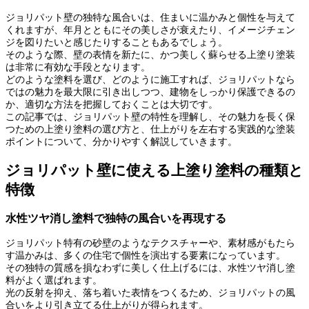
ジョリパット壁の独特な風合いは、住まいに温かみと個性を与えて
くれますが、年月とともにその美しさが衰えたり、イメージチェン
ジを図りたいと感じたりすることもあるでしょう。
そのような際、壁の表情を新たに、かつ美しく蘇らせる上塗り塗装
は非常に有効な手段となります。
どのような塗料を選び、どのように施工すれば、ジョリパットなら
ではの魅力を最大限に引き出しつつ、建物をしっかり保護できるの
か、適切な方法を把握しておくことは大切です。
この記事では、ジョリパット壁の特性を理解し、その魅力を長く保
つための上塗り塗料の選び方と、仕上がりを左右する実践的な塗装
ポイントについて、分かりやすく解説していきます。
ジョリパット壁に使える上塗り塗料の種類と
特徴
水性ツヤ消し塗料で独特の風合いを再現する
ジョリパット特有の砂壁のようなテクスチャーや、素材感がもたら
す温かみは、多くの住宅で個性を演出する要素になっています。
その独特の質感を損なわずに美しく仕上げるには、水性ツヤ消し塗
料がよく選ばれます。
光の反射を抑え、落ち着いた表情をつくるため、ジョリパットの風
合いをより引き立てる仕上がりが得られます。