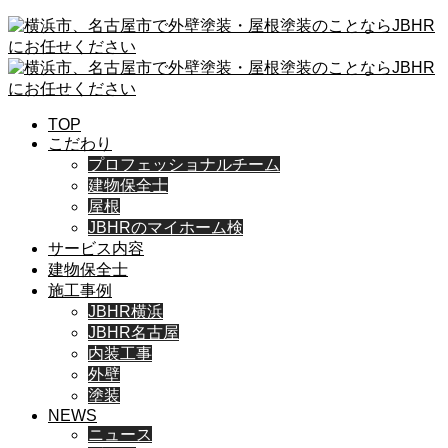
TOP
こだわり
プロフェッショナルチーム
建物保全士
屋根
JBHRのマイホーム検
サービス内容
建物保全士
施工事例
JBHR横浜
JBHR名古屋
内装工事
外壁
塗装
NEWS
ニュース