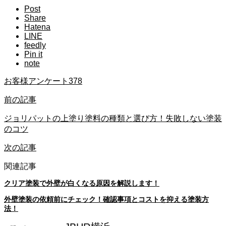
Post
Share
Hatena
LINE
feedly
Pin it
note
お客様アンケート378
前の記事
ジョリパットの上塗り塗料の種類と選び方！失敗しない塗装
のコツ
次の記事
関連記事
クリア塗装で外壁が白くなる原因を解説します！
外壁塗装の依頼前にチェック！確認事項とコストを抑える塗装方
法！