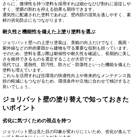
さらに、微弾性を持つ塗料を採用すれば細かなひび割れに追従しや
すく、塗膜の割れを抑える効果も期待できます。
通気性に配慮された塗料であれば、壁内部の湿気を逃しやすく、素
材の劣化防止にもつながります。
耐久性と機能性を備えた上塗り塗料を選ぶ
ジョリパット壁への上塗り塗装は、美観の向上だけでなく、風雨・
紫外線などの外的要因から建物を守る重要な役割も担っています。
そのため、塗料を選ぶ際は耐候性や耐久性を確認し、長期的に美し
さを維持できるものを選定することが大切です。
現代では、遮熱性、防汚性、防カビ・防藻性といった機能を備えた
塗料も増えています。
これらを活用すれば住環境の快適性向上や将来的なメンテナンス負
担の軽減にもつながるため、環境条件や立地に合わせて検討すると
良いでしょう。
ジョリパット壁の塗り替えで知っておきた
いポイント
劣化に気づくための視点を持つ
ジョリパット壁は見た目の印象が変わりにくいため、劣化が進んで