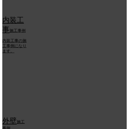
内装工
事
施工事例
内装工事の施
工事例になり
ます。
外壁
施工
事例