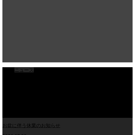
ニュース
ブログ
チラシ
お客様アンケート
おうちの知識
外壁塗装の知識
足場幕
クーリング・オフ
お盆に伴う休業のお知らせ