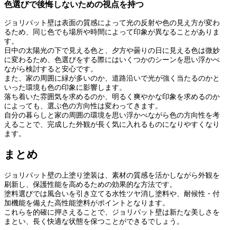
色選びで後悔しないための視点を持つ
ジョリパット壁は表面の質感によって光の反射や色の見え方が変わ
るため、同じ色でも場所や時間によって印象が異なることがありま
す。
日中の太陽光の下で見える色と、夕方や曇りの日に見える色は微妙
に変わるため、色選びをする際にはいくつかのシーンを思い浮かべ
ながら検討すると安心です。
また、家の周囲に緑が多いのか、道路沿いで光が強く当たるのかと
いった環境も色の印象に影響します。
落ち着いた雰囲気を求めるのか、明るく爽やかな印象を求めるのか
によっても、選ぶ色の方向性は変わってきます。
自分の暮らしと家の周囲の環境を思い浮かべながら色の方向性を考
えることで、完成した外観が長く気に入れるものになりやすくなり
ます。
まとめ
ジョリパット壁の上塗り塗装は、素材の質感を活かしながら外観を
刷新し、保護性能を高めるための効果的な方法です。
塗料選びでは風合いを引き立てる水性ツヤ消し塗料や、耐候性・付
加機能を備えた高性能塗料がポイントとなります。
これらを的確に押さえることで、ジョリパット壁は新たな美しさを
まとい、長く快適な状態を保つことができるでしょう。