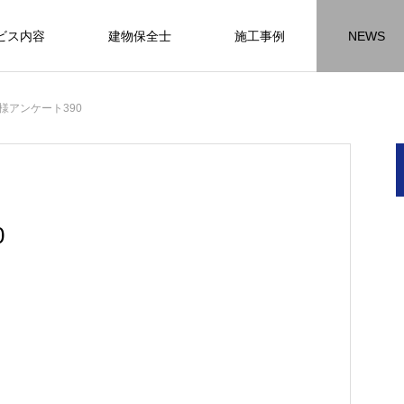
ビス内容
建物保全士
施工事例
NEWS
チラシ
お客様アンケート
おうちの知識
外壁塗装の
様アンケート390
HR名古屋
内装工事
外
施工事例
施工事例
施工事
0
名古屋の施工事
内装工事の施工事例に
外壁の施工事
ります。
なります。
ます。
方
方
方
【年収600万も可能】未経験歓迎の現
座間市の外壁塗装と屋根リフォームは
建物の点検・維持管理は信頼できる専
お客様アンケート404
火災報知器の設置義務とは？使用期限
座間市の外壁塗装と屋根リフォームは
施工の際は足場幕を設置しています
先
ン
先
場管理サポート★残業代100％支給／
JBHRにお任せ
門家へ （チラシ）②
はあるのかを解説
JBHRにお任せ
2026.01.25
2020.05.25
髪型自由
2026.04.13
2026.06.01
2020.03.09
2026.04.18
2026.06.01