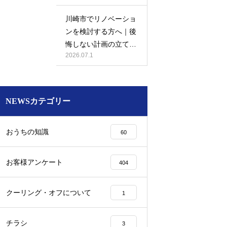
川崎市でリノベーショ
ンを検討する方へ｜後
悔しない計画の立て方
2026.07.1
と相談先の選び方
NEWSカテゴリー
おうちの知識
60
お客様アンケート
404
クーリング・オフについて
1
チラシ
3