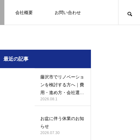
会社概要
お問い合わせ
知識
足場幕
クーリング・オフ
壁
塗装
例
施工事例
最近の記事
藤沢市でリノベーショ
ンを検討する方へ｜費
用・進め方・会社選び
2026.08.1
のポイント
例になり
塗装の施工事例になり
ます。
お盆に伴う休業のお知
お客様アンケート401
鎌倉市の外壁・屋根塗装は地域密着の
建物の点検・維持管理は信頼できる専
お客様アンケート403
外構はコンクリートと芝生どっちが良
鎌倉市の外壁・屋根塗装は地域密着の
らせ
JBHRへ
門家へ （チラシ）
い？それぞれの特徴と選び方のポイン
JBHRへ
2026.01.24
2026.01.24
2026.07.30
トとは
2026.05.01
2020.03.09
2026.04.14
2026.05.01