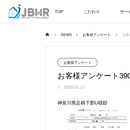
TOP
こだわり
サー
ニュース
ブログ
NEWS
お客様アンケート
お客
JBHR横浜
JB
施工事例
お客様アンケート
お客様アンケート39
2026.01.17
JBHR横浜の施工事例
JBHR
神奈川県足柄下郡U様邸
になります。
例にな
お盆に伴う休業のお知らせ
川崎市でリノベーションを検討する
NEW
お客様アンケート405
藤沢市でリノベーションを検討する
川崎市でリノベーションを検討する
NEW
クーリング・オフ手続きのお知らせ
へ｜後悔しない計画の立て方と相談
へ｜費用・進め方・会社選びのポイ
へ｜後悔しない計画の立て方と相談
2026.07.30
2021.04.25
2026.01.25
2021.04.25
2024.04.26
の選び方
ト
の選び方
2026.07.01
2026.08.01
2026.07.01