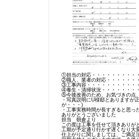
①担当の対応・・・・・・・・・
②職人、業者の対応・・・・・・
③工事内容・・・・・・・・・・
④養生・清掃状況・・・・・・・
⑤今後改善のため、お気づきの点
・写真説明にU様邸とありますが正
が・・・)
・工事実務時間が長すぎると思っ
ありがとうございました
担当 朝倉より
この度は工事を任せて頂きありが
工期が予定通り行かず遅くなり大
仕上がりに関しましては、ご満足