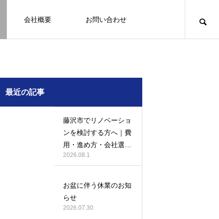
会社概要
お問い合わせ
知識
足場幕
クーリング・オフ
壁
塗装
例
施工事例
最近の記事
藤沢市でリノベーショ
ンを検討する方へ｜費
用・進め方・会社選び
2026.08.1
のポイント
例になり
塗装の施工事例になり
ます。
お盆に伴う休業のお知
お客様アンケート401
鎌倉市の外壁・屋根塗装は地域密着の
建物の点検・維持管理は信頼できる専
お客様アンケート403
外構はコンクリートと芝生どっちが良
鎌倉市の外壁・屋根塗装は地域密着の
らせ
JBHRへ
門家へ （チラシ）
い？それぞれの特徴と選び方のポイン
JBHRへ
2026.01.24
2026.01.24
2026.07.30
トとは
2026.05.01
2020.03.09
2026.04.14
2026.05.01