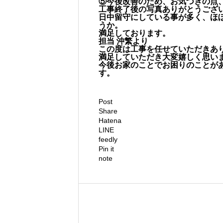
⑤今後改善のため、お気づきの点
工事終了後の写真ありがとうござ
日中留守にしている事が多く、ほ
うか。
満足しております。
担当 沖繁より
この度は工事を任せていただきあ
満足していただき大変嬉しく思い
今後お家のことでお困りのことが
す。
Post
Share
Hatena
LINE
feedly
Pin it
note