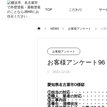
TOP
こだわり
サー
ニュース
ブログ
NEWS
お客様アンケート
お客
JBHR横浜
JB
施工事例
お客様アンケート
お客様アンケート96
2021.12.16
JBHR横浜の施工事例
JBHR
愛知県名古屋市O様邸
になります。
例にな
①担当の対応・・・・・・・・・
お盆に伴う休業のお知らせ
川崎市でリノベーションを検討する
NEW
お客様アンケート405
藤沢市でリノベーションを検討する
川崎市でリノベーションを検討する
NEW
クーリング・オフ手続きのお知らせ
②職人、業者の対応・・・・・・
へ｜後悔しない計画の立て方と相談
へ｜費用・進め方・会社選びのポイ
へ｜後悔しない計画の立て方と相談
③工事内容・・・・・・・・・・
2026.07.30
2021.04.25
2026.01.25
2021.04.25
2024.04.26
④養生・清掃状況・・・・・・・
の選び方
ト
の選び方
2026.07.01
2026.08.01
2026.07.01