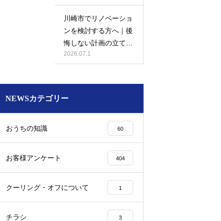
川崎市でリノベーショ
ンを検討する方へ｜後
悔しない計画の立て方
2026.07.1
と相談先の選び方
NEWSカテゴリー
おうちの知識
60
お客様アンケート
404
クーリング・オフについて
1
チラシ
3