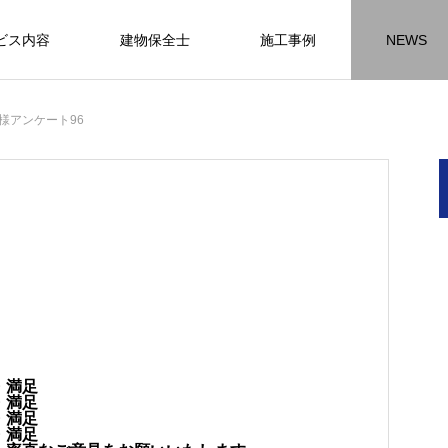
ビス内容
建物保全士
施工事例
NEWS
チラシ
お客様アンケート
おうちの知識
外壁塗装の
様アンケート96
HR名古屋
内装工事
外
施工事例
施工事例
施工事
名古屋の施工事
内装工事の施工事例に
外壁の施工事
ります。
なります。
ます。
・満足
方
方
方
【年収600万も可能】未経験歓迎の現
座間市の外壁塗装と屋根リフォームは
建物の点検・維持管理は信頼できる専
お客様アンケート404
火災報知器の設置義務とは？使用期限
座間市の外壁塗装と屋根リフォームは
施工の際は足場幕を設置しています
・満足
先
ン
先
場管理サポート★残業代100％支給／
JBHRにお任せ
門家へ （チラシ）②
はあるのかを解説
JBHRにお任せ
・満足
2026.01.25
2020.05.25
・満足
髪型自由
2026.04.13
2026.06.01
2020.03.09
2026.04.18
2026.06.01