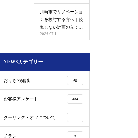
川崎市でリノベーショ
ンを検討する方へ｜後
悔しない計画の立て方
2026.07.1
と相談先の選び方
NEWSカテゴリー
おうちの知識
60
お客様アンケート
404
クーリング・オフについて
1
チラシ
3