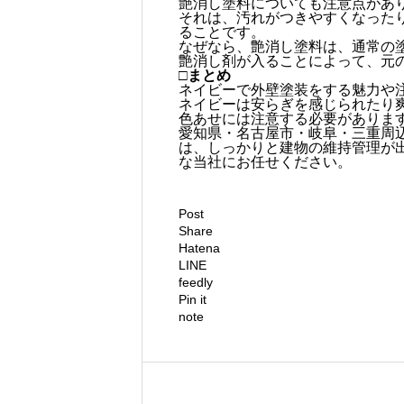
艶消し塗料についても注意点があ
それは、汚れがつきやすくなった
ることです。
なぜなら、艶消し塗料は、通常の
艶消し剤が入ることによって、元
□まとめ
ネイビーで外壁塗装をする魅力や
ネイビーは安らぎを感じられたり
色あせには注意する必要がありま
愛知県・名古屋市・岐阜・三重周
は、しっかりと建物の維持管理が
な当社にお任せください。
Post
Share
Hatena
LINE
feedly
Pin it
note