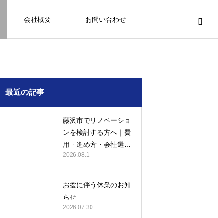
会社概要
お問い合わせ
知識
足場幕
クーリング・オフ
壁
塗装
例
施工事例
最近の記事
藤沢市でリノベーショ
ンを検討する方へ｜費
用・進め方・会社選び
2026.08.1
のポイント
例になり
塗装の施工事例になり
ます。
お盆に伴う休業のお知
お客様アンケート401
鎌倉市の外壁・屋根塗装は地域密着の
建物の点検・維持管理は信頼できる専
お客様アンケート403
外構はコンクリートと芝生どっちが良
鎌倉市の外壁・屋根塗装は地域密着の
らせ
JBHRへ
門家へ （チラシ）
い？それぞれの特徴と選び方のポイン
JBHRへ
2026.01.24
2026.01.24
2026.07.30
トとは
2026.05.01
2020.03.09
2026.04.14
2026.05.01