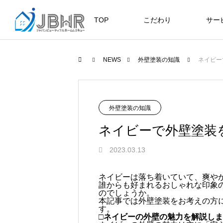
TOP
こだわり
サー
ニュース
ブログ
NEWS
外壁塗装の知識
ネイビー
JBHR横浜
JB
施工事例
NEW
外壁塗装の知識
ネイビーで外壁塗装
2023.03.13
JBHR横浜の施工事例
JBHR
ネイビーは落ち着いていて、爽や
になります。
例にな
誰からも好まれるおしゃれな印象
のでしょうか。
お盆に伴う休業のお知らせ
川崎市でリノベーションを検討する
NEW
お客様アンケート405
藤沢市でリノベーションを検討する
川崎市でリノベーションを検討する
NEW
クーリング・オフ手続きのお知らせ
本記事では外壁塗装をお考えの方
へ｜後悔しない計画の立て方と相談
へ｜費用・進め方・会社選びのポイ
へ｜後悔しない計画の立て方と相談
す。
2026.07.30
2021.04.25
2026.01.25
2021.04.25
2024.04.26
□ネイビーの外壁の魅力を解説し
の選び方
ト
の選び方
2026.07.01
2026.08.01
2026.07.01