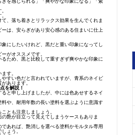
らぎを感じられる」「爽やかな印象になる」「紫
す。
す。
けて、落ち着きとリラックス効果を生んでくれま
ビーは、安らぎがあり安心感のある住まいに仕上
。
印象にしたいけれど、黒だと重い印象になってし
ビーがオススメです。
いるため、黒と比較して重すぎず爽やかな印象に
います。
しやすい色だと言われていますが、青系のネイビ
質があります。
意点を解説！
すると申し上げましたが、中には色あせするネイ
塗料や、耐用年数の長い塗料を選ぶように意識す
ることも注意しましょう。
面の艶が目立って見えてしまうケースもありま
のであれば、艶消しを選べる塗料かモルタル専用
でしょう。