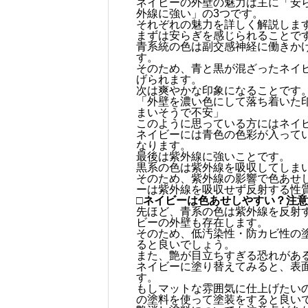
ネイビーの外壁の魅力は主に「安
外線に強い」の3つです。
それぞれの魅力を詳しく解説しま
まずは安らぎを感じられることで
青系統の色は副交感神経に働きか
す。
そのため、青と黒が混ざったネイ
げられます。
次は爽やかな印象になることです
「外壁を濃い色にして落ち着いた
まいそうで不安」
このように思っている方にはネイ
ネイビーには青色の色彩が入って
なります。
最後は紫外線に強いことです。
黒系の色は紫外線を吸収してしま
そのため、紫外線の影響で色あせ
ーは紫外線を吸収せず反射する性
□ネイビーは色あせしやすい？注
先ほど、青系の色は紫外線を反射
ビーの外壁も存在します。
そのため、低汚染性・防カビ性の
ると良いでしょう。
また、艶が目立ちすぎる恐れがあ
ネイビーに塗り替えてみると、表
す。
もしマットな雰囲気に仕上げたい
の塗料を使って塗装をすると良い