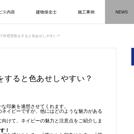
ビス内容
建物保全士
施工事例
NEWS
チラシ
お客様アンケート
おうちの知識
外壁塗装の
で外壁塗装をすると色あせしやすい？
HR名古屋
内装工事
外
施工事例
施工事例
施工事
をすると色あせしやすい？
名古屋の施工事
内装工事の施工事例に
外壁の施工事
かな印象を連想させてくれます。
ります。
なります。
ます。
のネイビーですが、他にはどのような魅力がある
方
方
方
【年収600万も可能】未経験歓迎の現
座間市の外壁塗装と屋根リフォームは
建物の点検・維持管理は信頼できる専
お客様アンケート404
火災報知器の設置義務とは？使用期限
座間市の外壁塗装と屋根リフォームは
施工の際は足場幕を設置しています
に向けて、ネイビーの魅力と注意点をご紹介しま
先
ン
先
場管理サポート★残業代100％支給／
JBHRにお任せ
門家へ （チラシ）②
はあるのかを解説
JBHRにお任せ
2026.01.25
2020.05.25
ます！
髪型自由
2026.04.13
2026.06.01
2020.03.09
2026.04.18
2026.06.01