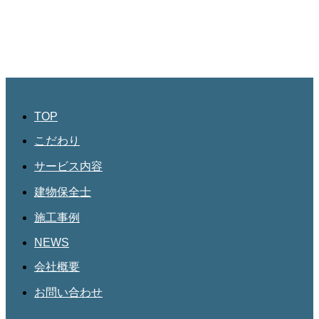
045-534-3884
JBHR名古屋
愛知県名古屋市北区三軒町182
第三協和3階
052-684-4535
TOP
こだわり
サービス内容
建物保全士
施工事例
NEWS
会社概要
お問い合わせ