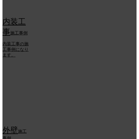
内装工
事
施工事例
内装工事の施
工事例になり
ます。
外壁
施工
事例