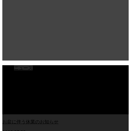
ニュース
ブログ
チラシ
お客様アンケート
おうちの知識
外壁塗装の知識
足場幕
クーリング・オフ
お盆に伴う休業のお知らせ