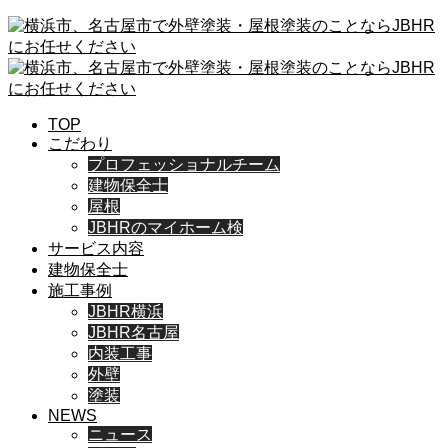
TOP
こだわり
プロフェッショナルチーム
建物保全士
屋根
JBHRのマイホーム検
サービス内容
建物保全士
施工事例
JBHR横浜
JBHR名古屋
内装工事
外壁
塗装
NEWS
ニュース