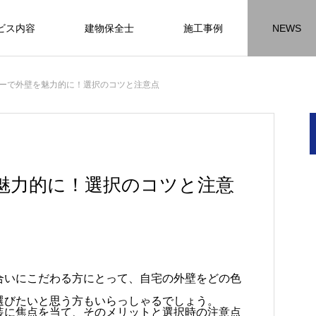
ビス内容
建物保全士
施工事例
NEWS
チラシ
お客様アンケート
おうちの知識
外壁塗装の
ーで外壁を魅力的に！選択のコツと注意点
HR名古屋
内装工事
外
施工事例
施工事例
施工事
魅力的に！選択のコツと注意
名古屋の施工事
内装工事の施工事例に
外壁の施工事
ります。
なります。
ます。
方
方
方
【年収600万も可能】未経験歓迎の現
座間市の外壁塗装と屋根リフォームは
建物の点検・維持管理は信頼できる専
お客様アンケート404
火災報知器の設置義務とは？使用期限
座間市の外壁塗装と屋根リフォームは
施工の際は足場幕を設置しています
合いにこだわる方にとって、自宅の外壁をどの色
先
ン
先
場管理サポート★残業代100％支給／
JBHRにお任せ
門家へ （チラシ）②
はあるのかを解説
JBHRにお任せ
2026.01.25
2020.05.25
選びたいと思う方もいらっしゃるでしょう。
髪型自由
装に焦点を当て、そのメリットと選択時の注意点
2026.04.13
2026.06.01
2020.03.09
2026.04.18
2026.06.01