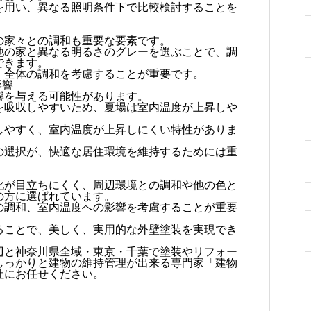
を用い、異なる照明条件下で比較検討することを
の家々との調和も重要な要素です。
他の家と異なる明るさのグレーを選ぶことで、調
できます。
、全体の調和を考慮することが重要です。
影響
響を与える可能性があります。
を吸収しやすいため、夏場は室内温度が上昇しや
しやすく、室内温度が上昇しにくい特性がありま
の選択が、快適な居住環境を維持するためには重
化が目立ちにくく、周辺環境との調和や他の色と
の方に選ばれています。
の調和、室内温度への影響を考慮することが重要
ることで、美しく、実用的な外壁塗装を実現でき
辺と神奈川県全域・東京・千葉で塗装やリフォー
しっかりと建物の維持管理が出来る専門家「建物
社にお任せください。