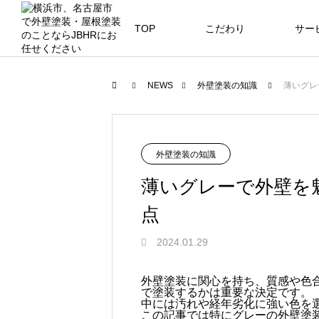
TOP
こだわり
サー
ニュース
ブログ
NEWS
外壁塗装の知識
薄いグレ
JBHR横浜
JB
施工事例
外壁塗装の知識
薄いグレーで外壁を
点
JBHR横浜の施工事例
JBHR
2024.01.29
になります。
例にな
お盆に伴う休業のお知らせ
川崎市でリノベーションを検討する
NEW
お客様アンケート405
藤沢市でリノベーションを検討する
川崎市でリノベーションを検討する
NEW
クーリング・オフ手続きのお知らせ
外壁塗装に関心を持ち、質感や色
で塗装するかは重要な決定です。
へ｜後悔しない計画の立て方と相談
へ｜費用・進め方・会社選びのポイ
へ｜後悔しない計画の立て方と相談
2026.07.30
2021.04.25
2026.01.25
2021.04.25
2024.04.26
中には汚れや経年劣化に強い色を
の選び方
ト
の選び方
この記事では特にグレーの外壁塗
2026.07.01
2026.08.01
2026.07.01