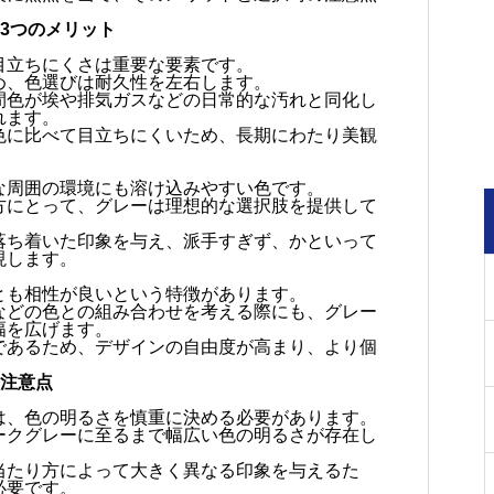
3つのメリット
目立ちにくさは重要な要素です。
め、色選びは耐久性を左右します。
間色が埃や排気ガスなどの日常的な汚れと同化し
れます。
色に比べて目立ちにくいため、長期にわたり美観
な周囲の環境にも溶け込みやすい色です。
方にとって、グレーは理想的な選択肢を提供して
落ち着いた印象を与え、派手すぎず、かといって
現します。
とも相性が良いという特徴があります。
などの色との組み合わせを考える際にも、グレー
幅を広げます。
であるため、デザインの自由度が高まり、より個
。
の注意点
は、色の明るさを慎重に決める必要があります。
ークグレーに至るまで幅広い色の明るさが存在し
当たり方によって大きく異なる印象を与えるた
必要です。