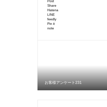
Post
Share
Hatena
LINE
feedly
Pin it
note
お客様アンケート231