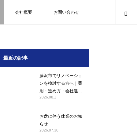
会社概要
お問い合わせ
知識
足場幕
クーリング・オフ
壁
塗装
例
施工事例
最近の記事
藤沢市でリノベーショ
ンを検討する方へ｜費
用・進め方・会社選び
2026.08.1
のポイント
例になり
塗装の施工事例になり
ます。
お盆に伴う休業のお知
お客様アンケート401
鎌倉市の外壁・屋根塗装は地域密着の
建物の点検・維持管理は信頼できる専
お客様アンケート403
外構はコンクリートと芝生どっちが良
鎌倉市の外壁・屋根塗装は地域密着の
らせ
JBHRへ
門家へ （チラシ）
い？それぞれの特徴と選び方のポイン
JBHRへ
2026.01.24
2026.01.24
2026.07.30
トとは
2026.05.01
2020.03.09
2026.04.14
2026.05.01