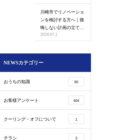
川崎市でリノベーショ
ンを検討する方へ｜後
悔しない計画の立て方
2026.07.1
と相談先の選び方
NEWSカテゴリー
おうちの知識
60
お客様アンケート
404
クーリング・オフについて
1
チラシ
3