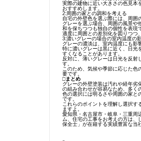
実際の建物に近い大きさの色見本
おすすめします。
2:周囲の家との調和を考える
自宅の外壁色を選ぶ際には、周囲
グレーを選ぶ場合、周囲の風景や
和を保ちつつも独自の個性を表現
適度に周囲との差別化を図りつつ
3:濃いグレーの場合の室内温度の
グレーの濃淡は、室内温度にも影
特に濃いグレーは黒に近く、日光
すくなることがあります。
反対に、薄いグレーは日光を反射
す。
このため、気候や季節に応じた色
要です。
□まとめ
グレーの外壁塗装は汚れや経年劣
の組み合わせが容易なため、多く
色の選択には明るさや周囲の家と
です。
これらのポイントを理解し選択す
ますよ。
愛知県・名古屋市・岐阜・三重周
ム、住宅の工事をお考えの方は、
保全士」が在籍する実績豊富な当