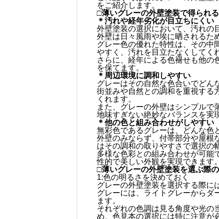
をご紹介します。
□薄いグレーの外壁塗装で得られる
＊汚れや経年劣化が目立ちにくい
外壁塗装の選択において、汚れの
外壁は日々風雨や埃に晒されるた
グレー色の優れた特性は、その中
やすく、汚れを目立たなくしてく
さらに、経年による色褪せも他の
を保てます。
＊周辺環境に調和しやすい
グレーはその自然な色合いでどん
街並みや自然との調和を重視する
くれます。
また、グレーの外壁はシンプルで
地味すぎない絶妙なバランスを実
＊他の色と組み合わせがしやすい
無彩色であるグレーは、どんな色
外壁のみならず、付帯部分や屋根
はその調和の取りやすさで選択の
多様な色彩との組み合わせが可能
性的で美しい外観を実現できます
□薄いグレーの外壁塗装を選ぶ際
1:色の明るさを決めておく
グレーの外壁塗装を選択する際に
グレーには、ライトグレーからダ
ます。
それぞれの色調は見る角度や光の
め、色見本の選択には特に注意が