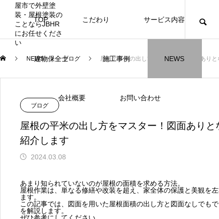
TOP
こだわり
サービス内容
ニュース
ブログ
チラシ
お客様
建物保全士
施工事例
NEWS
NEWS
ブログ
屋根の平米の出し方をマスター！図面ありと
JBHR横浜
JBHR名古屋
施工事例
施工事例
会社概要
お問い合わせ
ブログ
屋根の平米の出し方をマスター！図面ありと
紹介します
2024.03.08
JBHR横浜の施工事例
JBHR名古屋の施工事
になります。
例になります。
あまり知られていないのが屋根の面積を求める方法。
屋根作業は、単なる修繕や改装を超え、家全体の保護と美観を左
お盆に伴う休業のお知らせ
川崎市でリノベーションを検討する方
NEW
お客様アンケート405
藤沢市でリノベーションを検討する方
川崎市でリノベーションを検討する方
NEW
クーリング・オフ手続きのお知らせ
【年収6
座間市の
建物の点
お客様ア
火災報知
座間市の
施工の際
ます。
へ｜後悔しない計画の立て方と相談先
へ｜費用・進め方・会社選びのポイン
へ｜後悔しない計画の立て方と相談先
場管理サ
JBHRに
門家へ 
はあるの
JBHRに
この記事では、図面を用いた屋根面積の出し方と図面なしでもで
2026.07.30
2021.04.25
2026.01.25
2021.04.25
2024.04.26
2026.01
2020.05
を解説します。
の選び方
ト
の選び方
髪型自由
ぜひ参考にしてください。
2026.07.01
2026.08.01
2026.07.01
2026.04
2026.06
2020.03
2026.04
2026.06