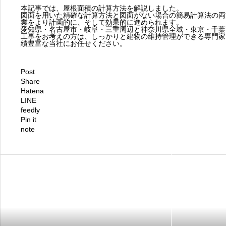
本記事では、屋根面積の計算方法を解説しました。
図面を用いた精確な計算方法と図面がない場合の簡易計算法の両
業をより計画的に、そして効果的に進められます。
愛知県・名古屋市・岐阜・三重周辺と神奈川県全域・東京・千葉
工事をお考えの方は、しっかりと建物の維持管理ができる専門家
績豊富な当社にお任せください。
Post
Share
Hatena
LINE
feedly
Pin it
note