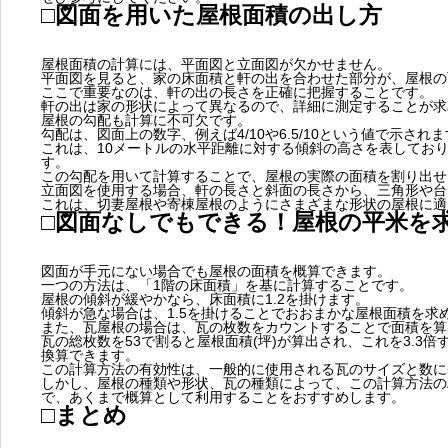
□図面を用いた屋根面積の出し方
屋根面積の計算には、平面図と立面図が欠かせません。
平面図を見ると、家の床面積と軒の出を合わせた部分が、屋根の
ここで重要なのは、軒の出の長さを正確に把握することです。
軒の出は家の形状によって異なるので、詳細に測定することが求
屋根の勾配も計算に不可欠です。
勾配は、図面上の数字、例えば4/10や6.5/10という値で示され
これは、10メートルの水平距離に対する傾斜の高さを表してお
す。
この勾配を用いて計算することで、屋根の実際の面積を割り出せ
立面図を使用する場合、軒の長さと斜面の長さから、三角形や台
これは、切妻屋根や寄棟屋根のようにさまざまな形状の屋根に適
□図面なしでもできる！屋根の平米を
図面が手元にない場合でも屋根の面積を概算できます。
一つの方法は、「1階の床面積」を基に計算することです。
屋根の傾斜が緩やかなら、床面積に1.2を掛けます。
傾斜が急な場合は、1.5を掛けることでおおまかな屋根面積を求
また、瓦屋根の場合は、瓦の枚数をカウントすることで面積を算
瓦の総枚数を53で割ると屋根面積(坪)が算出され、これを3.3
換算できます。
この計算方法の有効性は、一般的に使用される瓦のサイズと数に
しかし、屋根の種類や形状、瓦の種類によって、この計算方法の
で、あくまで概算として利用することをおすすめします。
□まとめ