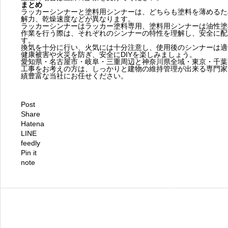
まとめ
ラッカーシンナーと塗料用シンナーは、どちらも塗料を薄めるた
解力、乾燥速度などが異なります。
ラッカーシンナーはラッカー塗料専用、塗料用シンナーは油性塗
作業を行う際は、それぞれのシンナーの特性を理解し、安全に配
す。
換気を十分に行い、火気には十分注意し、使用後のシンナーは適
健康被害や火災を防ぎ、安全にDIYを楽しみましょう。
愛知県・名古屋市・岐阜・三重周辺と神奈川県全域・東京・千葉
工事をお考えの方は、しっかりと建物の維持管理が出来る専門家
績豊富な当社にお任せください。
Post
Share
Hatena
LINE
feedly
Pin it
note