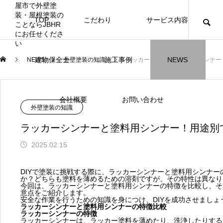
TOP
こだわり
サービス内容
ニュース
ブログ
チラシ
お客様
建物保全士
施工事例
NEWS
NEWS
外壁塗装の知識
ラッカーシンナーと塗料用シンナー
JBHR横浜
JBHR名古屋
施工事例
施工事例
会社概要
お問い合わせ
NEW
外壁塗装の知識
ラッカーシンナーと塗料用シンナー！用途別
2025.02.15
JBHR横浜の施工事例
JBHR名古屋の施工事
DIYで塗装に挑戦する際に、ラッカーシンナーと塗料用シンナ
になります。
例になります。
か？どちらも塗料を薄めるための溶剤ですが、その特性は異なり
今回は、ラッカーシンナーと塗料用シンナーの特徴を比較し、そ
意点をご紹介します。
お盆に伴う休業のお知らせ
川崎市でリノベーションを検討する方
NEW
お客様アンケート405
藤沢市でリノベーションを検討する方
川崎市でリノベーションを検討する方
NEW
クーリング・オフ手続きのお知らせ
【年収6
座間市の
建物の点
お客様ア
火災報知
座間市の
施工の際
安全な作業を行うための知識を身につけ、DIYを成功させましょ
へ｜後悔しない計画の立て方と相談先
へ｜費用・進め方・会社選びのポイン
へ｜後悔しない計画の立て方と相談先
ラッカーシンナーと塗料用シンナーの特徴比較
場管理サ
JBHRに
門家へ 
はあるの
JBHRに
2026.07.30
2021.04.25
2026.01.25
2021.04.25
2024.04.26
2026.01
2020.05
ラッカーシンナーの特徴
の選び方
ト
の選び方
髪型自由
ラッカーシンナーは、ラッカー塗料を薄めたり、洗浄したりする
2026.07.01
2026.08.01
2026.07.01
2026.04
2026.06
2020.03
2026.04
2026.06