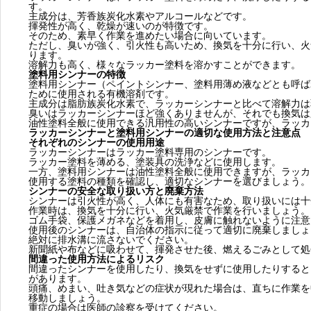
す。
主成分は、芳香族炭化水素やアルコールなどです。
揮発性が高く、乾燥が速いのが特徴です。
そのため、素早く作業を進めたい場合に向いています。
ただし、臭いが強く、引火性も高いため、換気を十分に行い、火
ります。
溶解力も高く、様々なラッカー塗料を溶かすことができます。
塗料用シンナーの特徴
塗料用シンナー（ペイントシンナー、塗料用薄め液などとも呼ば
ために使用される有機溶剤です。
主成分は脂肪族炭化水素で、ラッカーシンナーと比べて溶解力は
臭いはラッカーシンナーほど強くありませんが、それでも換気は
油性塗料全般に使用できる汎用性の高いシンナーですが、ラッカ
ラッカーシンナーと塗料用シンナーの適切な使用方法と注意点
それぞれのシンナーの使用用途
ラッカーシンナーはラッカー塗料専用のシンナーです。
ラッカー塗料を薄める、塗装具の洗浄などに使用します。
一方、塗料用シンナーは油性塗料全般に使用できますが、ラッカ
使用する塗料の種類を確認し、適切なシンナーを選びましょう。
シンナーの安全な取り扱い方と廃棄方法
シンナーは引火性が高く、人体にも有害なため、取り扱いには十
作業時は、換気を十分に行い、火気厳禁で作業を行いましょう。
ゴム手袋、保護メガネなどを着用し、皮膚に触れないように注意
使用後のシンナーは、自治体の指示に従って適切に廃棄しましょ
絶対に排水溝に流さないでください。
新聞紙や布などに吸わせて、揮発させた後、燃えるごみとして処
間違った使用方法によるリスク
間違ったシンナーを使用したり、換気をせずに使用したりすると
があります。
頭痛、めまい、吐き気などの症状が現れた場合は、直ちに作業を
移動しましょう。
重症の場合は医師の診察を受けてください。