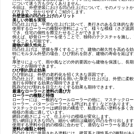
について迷う方も少なくありません。
今回は、外壁塗装における凹凸仕上げについて、そのメリットか
び方まで、分かりやすくご紹介します。
外壁塗装の凹凸仕上げのメリット
美しい外観を実現
凹凸仕上げは、平滑な仕上げに比べて、奥行きのある立体的な表
使用するローラーの種類や塗料によって、様々な模様（さざ波調
でき、住宅の個性を際立たせることができます。
例えば、砂骨ローラーを使うことで、独特のテクスチャを施し、
することも可能です。
建物の耐久性向上
凹凸仕上げは、塗膜を厚くすることで、建物の耐久性を高める効
特にモルタル外壁の場合、ひび割れを防ぎ、建物の寿命を延ばす
す。
厚塗りによって、雨や風などの外的要因から建物を保護し、長期
つことが期待できます。
ひび割れ防止効果
ひび割れは、外壁の老朽化を招く大きな原因です。
凹凸仕上げ、特に弾性塗料を用いた厚塗り仕上げは、外壁に柔軟
進行を抑制する効果が期待できます。
既存のひび割れを目立たなくする効果も期待できます。
最適なローラーと塗料の選び方
ローラーの種類と特徴
ローラーには、一般的なウールローラーの他に、マスチックロー
ローラー、パターンローラーとも呼ばれます）などがあります。
マスチックローラーは網目状の構造で、粘度の高い塗料を多く含
模様の形成に適しています。
網目の粗さによって、仕上がりの模様が変化します。
荒い網目は大きな凹凸、細かい網目は繊細な凹凸を作り出します
使用する塗料や目的の模様に合わせて、適切なローラーを選びま
塗料の種類と特性
凹凸仕上げに使用される塗料には、硬質系と弾性系の2種類があ