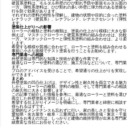
硬質系塗料は、モルタル外壁のひび割れ予防や新規モルタル面の
一方、弾性系塗料は、ひび割れの多い外壁に弾力性のある塗膜を
行を防ぐ効果があります。
それぞれの塗料の特性を理解し、建物の状態や目的に合った塗料
レナラック（硬質系）、レナフレンド、レナエクセレント（弾性
ます。
塗装仕上がりへの影響
ローラーの種類と塗料の種類は、塗装の仕上がり模様に大きな影
例えば、マスチックローラーと硬質系塗料の組み合わせは、比較
一方、マスチックローラーと弾性系塗料の組み合わせは、より柔
します。
希望する模様や質感に合わせて、ローラーと塗料を組み合わせる
事前に小さな面積でテスト塗装を行うことをお勧めします。
専門業者への相談
外壁塗装は専門的な知識と技術が必要な作業です。
最適なローラーや塗料の選び方、施工方法などについて、専門業
ます。
プロのアドバイスを受けることで、希望通りの仕上がりを実現し
ができます。
まとめ
外壁塗装の凹凸仕上げは、デザイン性と耐久性を両立できる魅力
しかし、ローラーの種類、塗料の種類、そして専門業者への相談
の耐久性に大きく影響します。
この記事で紹介した情報を参考に、最適なローラーと塗料を選び
両立した外壁塗装を実現しましょう。
希望する仕上がりイメージを明確にし、専門業者と綿密に相談す
得られるはずです。
定期的なメンテナンスも忘れずに行い、家の美しさと安全を守り
愛知県・名古屋市・岐阜・三重周辺と神奈川県全域・東京・千葉
工事をお考えの方は、しっかりと建物の維持管理が出来る専門家
績豊富な当社にお任せください。