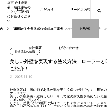
TOP
こだわり
サービス内容
ニュース
ブログ
チラシ
お客様
建物保全士
施工事例
NEWS
NEWS
外壁塗装の知識
美しい外壁を実現する塗装方法！ロ
JBHR横浜
JBHR名古屋
施工事例
施工事例
会社概要
お問い合わせ
NEW
外壁塗装の知識
美しい外壁を実現する塗装方法！ローラーと
ご紹介！
2025.11.10
JBHR横浜の施工事例
JBHR名古屋の施工事
になります。
例になります。
外壁塗装は、家の顔である外観を美しく保つだけでなく、建物の
ナンスです。
お盆に伴う休業のお知らせ
川崎市でリノベーションを検討する方
NEW
お客様アンケート405
藤沢市でリノベーションを検討する方
川崎市でリノベーションを検討する方
NEW
クーリング・オフ手続きのお知らせ
【年収6
座間市の
建物の点
お客様ア
火災報知
座間市の
施工の際
美しい外観を長く維持したい、そして家の耐久性を高めたいと願
へ｜後悔しない計画の立て方と相談先
へ｜費用・進め方・会社選びのポイン
へ｜後悔しない計画の立て方と相談先
場管理サ
JBHRに
門家へ 
はあるの
JBHRに
共通の願いでしょう。
2026.07.30
2021.04.25
2026.01.25
2021.04.25
2024.04.26
2026.01
2020.05
しかし、塗装方法の種類は多様で、それぞれにメリット・デメリ
の選び方
ト
の選び方
髪型自由
特に、凹凸のある仕上げは、デザイン性と機能性の両面で魅力的
2026.07.01
2026.08.01
2026.07.01
2026.04
2026.06
2020.03
2026.04
2026.06