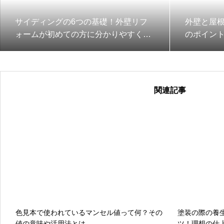
サイディングの6つの基礎！外壁リフ
外壁と屋根
ォームが初めての方に分かりやすく解
のポイン
説①
⑤
関連記事
色見本で使われているマンセル値って何？その
塗装の際の養
値の意味や活用法とは
ツ！理想の仕