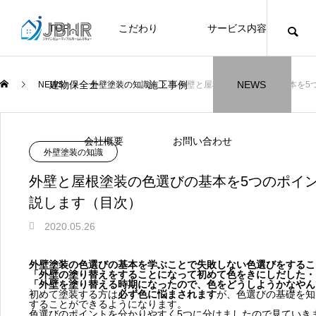
TOP
こだわり
サービス内容
ニュース
ブログ
チラシ
お客様
建物保全士
施工事例
NEWS
NEWS
外壁塗装の知識
外壁と屋根塗装の色選びの基本を5
JBHR横浜
JBHR名古屋
施工事例
施工事例
会社概要
お問い合わせ
外壁塗装の知識
外壁と屋根塗装の色選びの基本を5つのポイ
説します（目次）
2020.05.26
JBHR横浜の施工事例
JBHR名古屋の施工事
になります。
例になります。
外壁塗装の色選びの基本を学ぶことで失敗しない色選びをするこ
「外壁の塗り替えをすることになって初めて色をきにしだした・
お盆に伴う休業のお知らせ
川崎市でリノベーションを検討する方
NEW
お客様アンケート405
藤沢市でリノベーションを検討する方
川崎市でリノベーションを検討する方
NEW
クーリング・オフ手続きのお知らせ
【年収6
座間市の
建物の点
お客様ア
火災報知
座間市の
施工の際
「外壁を塗り替える時期になったので、色をどうしようかなやん
へ｜後悔しない計画の立て方と相談先
へ｜費用・進め方・会社選びのポイン
へ｜後悔しない計画の立て方と相談先
場管理サ
JBHRに
門家へ 
はあるの
JBHRに
初めて塗装する方は
必ず色に悩まされます
が、色選びの基礎を知
2026.07.30
2021.04.25
2026.01.25
2021.04.25
2024.04.26
2026.01
2020.05
することができるようになります。
の選び方
ト
の選び方
髪型自由
色選びのポイントを分かりやすく5つに分けましたので見ていき
2026.07.01
2026.08.01
2026.07.01
2026.04
2026.06
2020.03
2026.04
2026.06